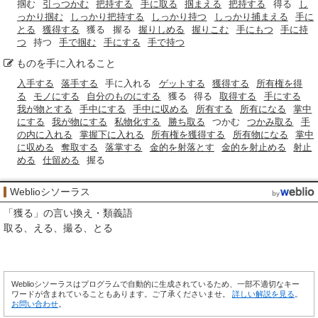
掴む
引っつかむ
把持する
手に取る
掴まえる
把持する
得る
し
っかり掴む
しっかり把持する
しっかり持つ
しっかり捕まえる
手に
とる
獲得する
獲る
握る
握りしめる
握りこむ
手にもつ
手に持
つ
持つ
手で掴む
手にする
手で持つ
ものを手に入れること
入手する
落手する
手に入れる
ゲットする
獲得する
所有権を得
る
モノにする
自分のものにする
獲る
得る
取得する
手にする
我が物とする
手中にする
手中に収める
所有する
所有になる
掌中
にする
我が物にする
私物化する
勝ち取る
つかむ
つかみ取る
手
の内に入れる
掌握下に入れる
所有権を獲得する
所有物になる
掌中
に収める
奪取する
落掌する
金的を射落とす
金的を射止める
射止
める
仕留める
握る
Weblioシソーラス
「
獲る
」の言い換え・類義語
取る
える
撮る
とる
Weblioシソーラスはプログラムで自動的に生成されているため、一部不適切なキー
ワードが含まれていることもあります。ご了承くださいませ。
詳しい解説を見る
。
お問い合わせ
。