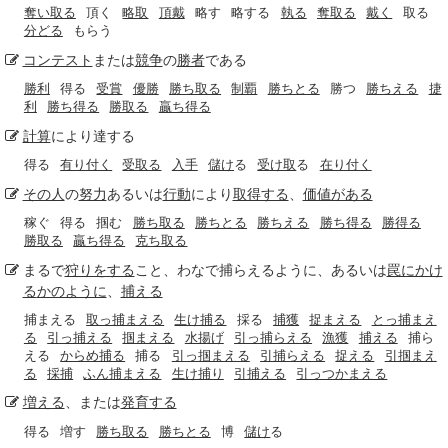
奪い取る
頂く
略取
頂戴
略す
略する
執る
奪取る
戴く
取る
分どる
もらう
コンテスト
または
競争
の
勝者
である
勝利
得る
受賞
優勝
勝ち取る
制覇
勝ちとる
勝つ
勝ちえる
捷
利
勝ち得る
勝取る
贏ち得る
計算
により達する
得る
有り付く
受取る
入手
儲け
る
受け取
る
在り付く
その人
の
努力
あるいは
行動
により
取得する
、
価値がある
稼ぐ
得る
掴む
勝ち取る
勝ちとる
勝ちえる
勝ち得る
勝得る
勝取る
贏ち得る
克ち取る
まるで
狩りをする
こと、わなで捕らえるように、あるいは
罠にかけ
る
かのように
、
捕える
捕まえる
取っ捕まえる
生け捕る
採る
捕獲
捉まえる
とっ捕まえ
る
引っ捕える
掴まえる
水揚げ
引っ捕らえる
漁獲
捕える
捕ら
える
からめ捕る
捕る
引っ掴まえる
引捕らえる
捉える
引掴まえ
る
採捕
ふん捕まえる
生け捕り
引捕える
引っつかまえる
増える
、または
発育する
得る
増す
勝ち取る
勝ちとる
博
儲け
る