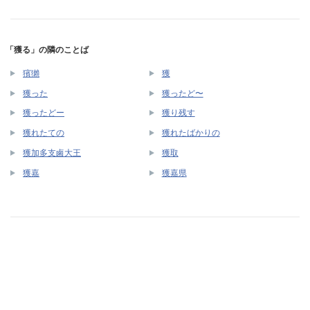
「獲る」の隣のことば
獱獺
獲
獲った
獲ったど〜
獲ったどー
獲り残す
獲れたての
獲れたばかりの
獲加多支鹵大王
獲取
獲嘉
獲嘉県