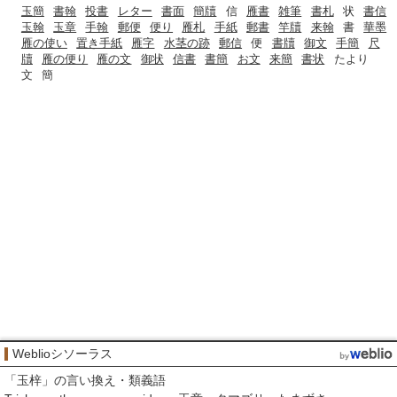
玉簡
書翰
投書
レター
書面
簡牘
信
雁書
雑筆
書札
状
書信
玉翰
玉章
手翰
郵便
便り
雁札
手紙
郵書
竿牘
来翰
書
華墨
雁の使い
置き手紙
雁字
水茎の跡
郵信
便
書牘
御文
手簡
尺
牘
雁の便り
雁の文
御状
信書
書簡
お文
来簡
書状
たより
文
簡
Weblioシソーラス
「
玉梓
」の言い換え・類義語