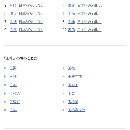
尺牘
日本語WordNet
御文
日本語WordNet
御状
日本語WordNet
手簡
日本語WordNet
手紙
日本語WordNet
手翰
日本語WordNet
投書
日本語WordNet
書信
日本語WordNet
「玉梓」の隣のことば
玉栗
玉根
玉桂
玉桂寺前
玉案
玉案下
玉梓の
玉梨
玉森町
玉植町
玉椿
玉椿憲太郎