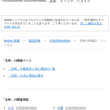
Trichosanthes cucumeroides
玉章
タマズサ
たまずさ
Weblioシソーラスはプログラムで自動的に生成されているため、一部不適切なキー
ワードが含まれていることもあります。ご了承くださいませ。
詳しい解説を見る
。
お問い合わせ
。
Weblio 辞書
>
類語辞典
>
日本語WordNet
>
玉梓
の同義語・シソ
ーラス
「玉梓」の関連ページ
「玉梓」を解説文に含む用語の一覧
「玉梓」を含む用語の索引
「玉梓」の関連用語
お文
日本語WordNet
信書
日本語WordNet