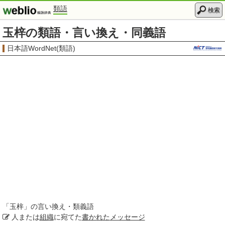
類語
検索
玉梓の類語・言い換え・同義語
日本語WordNet(類語)
「
玉梓
」の言い換え・類義語
人または
組織
に宛てた
書かれた
メッセージ