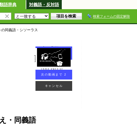
類語辞典
対義語・反対語
検索フォームの固定解除
き
の同義語・シソーラス
次の動画まで 2
キャンセル
え・同義語