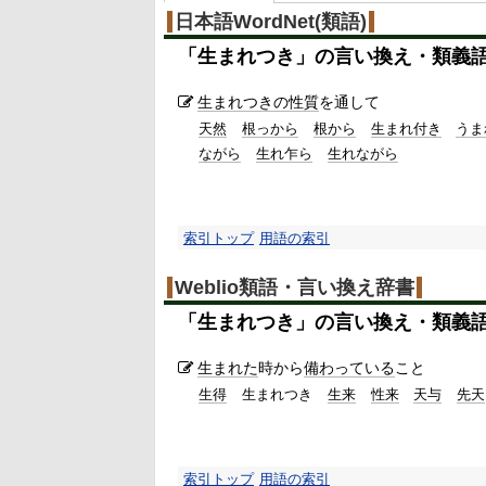
日本語WordNet(類語)
「
生まれつき
」の言い換え・類義
生まれつきの
性質
を通して
天然
根っから
根から
生まれ付き
うま
ながら
生れ乍ら
生れながら
索引トップ
用語の索引
Weblio類語・言い換え辞書
「
生まれつき
」の言い換え・類義
生まれた
時から
備わっている
こと
生得
生まれつき
生来
性来
天与
先天
索引トップ
用語の索引