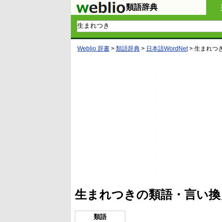
類語辞典
Weblio 辞書
>
類語辞典
>
日本語WordNet
>
生まれつ
生まれつきの類語・言い換
類語