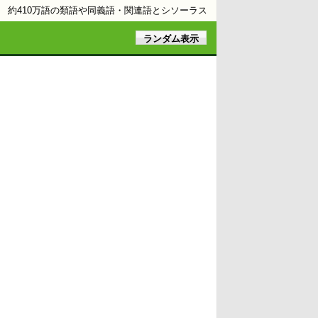
約410万語の類語や同義語・関連語とシソーラス