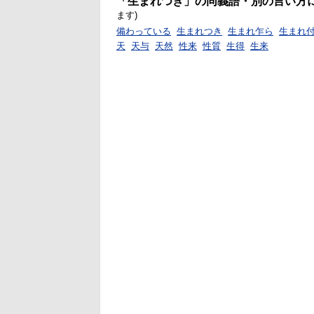
「生まれつき」の同義語・別の言い方
ます)
備わっている
生まれつき
生まれ乍ら
生まれ
天
天与
天然
性来
性質
生得
生来