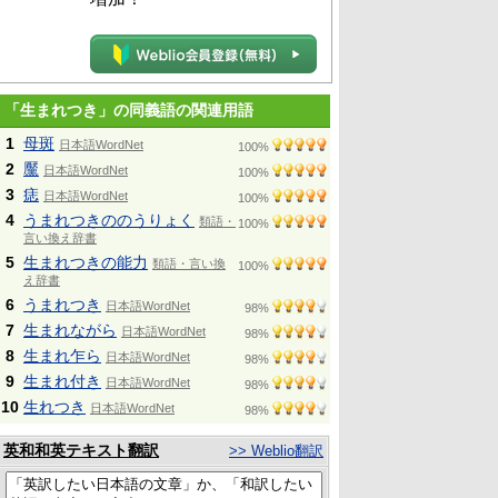
「生まれつき」の同義語の関連用語
1
母斑
日本語WordNet
100%
2
黶
日本語WordNet
100%
3
痣
日本語WordNet
100%
4
うまれつきののうりょく
類語・
100%
言い換え辞書
5
生まれつきの能力
類語・言い換
100%
え辞書
6
うまれつき
日本語WordNet
98%
7
生まれながら
日本語WordNet
98%
8
生まれ乍ら
日本語WordNet
98%
9
生まれ付き
日本語WordNet
98%
10
生れつき
日本語WordNet
98%
英和和英テキスト翻訳
>> Weblio翻訳