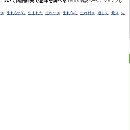
について国語辞典で意味を調べる
(辞書の解説ページにジャンプし
付き
生れながら
生まれた
生れつき
生れ乍ら
生れ付き
通して
元来
先