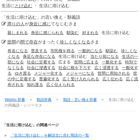
生活に
とけ込む
・ 生活に溶け込む
「
生活に溶け込む
」の言い換え・類義語
周りの人
が
身近に
感じ
てなじむさま
親しまれる
身近に感じられる
馴染む
好まれる
生活に溶け込む
世間
の
間で
存在
がまったく
珍しくなくなる
さま
有名になる
普及する
市民権を得る
一般的になる
馴染む
珍しくな
くなる
身近な存在になる
生活に溶け込む
当たり前になる
生活の一
部になる
社会に定着する
広まる
世間に広まる
一般化する
特別で
なくなる
社会に浸透する
社会に根を下ろす
広く浸透する
一般化す
る
ゆき渡る
メジャー化する
メジャーになる
世間に周知される
世
の中に定着する
普遍化する
広く受け入れられる
広く伝わる
広く流
布される
知れ渡る
広く伝えられる
Weblio 辞書
>
類語辞典
>
類語・言い換え辞書
>
生活に溶け込む
の同義語・シソーラス
「生活に溶け込む」の関連ページ
「生活に溶け込む」を解説文に含む用語の一覧