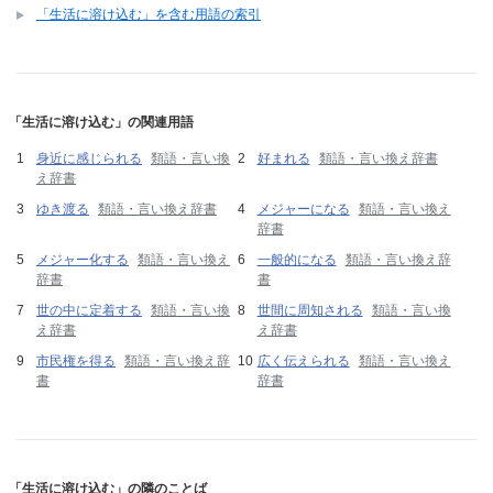
「生活に溶け込む」を含む用語の索引
「生活に溶け込む」の関連用語
身近に感じられる
類語・言い換
好まれる
類語・言い換え辞書
え辞書
ゆき渡る
類語・言い換え辞書
メジャーになる
類語・言い換え
辞書
メジャー化する
類語・言い換え
一般的になる
類語・言い換え辞
辞書
書
世の中に定着する
類語・言い換
世間に周知される
類語・言い換
え辞書
え辞書
市民権を得る
類語・言い換え辞
広く伝えられる
類語・言い換え
書
辞書
「生活に溶け込む」の隣のことば