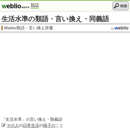
類語
検索
生活水準の類語・言い換え・同義語
Weblio類語・言い換え辞書
「
生活水準
」の言い換え・類義語
その人
の
日常生活
の
様子の
こと