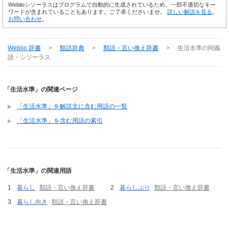
Weblioシソーラスはプログラムで自動的に生成されているため、一部不適切なキー
ワードが含まれていることもあります。ご了承くださいませ。
詳しい解説を見る
。
お問い合わせ
。
Weblio 辞書
>
類語辞典
>
類語・言い換え辞書
>
生活水準
の同義
語・シソーラス
「生活水準」の関連ページ
「生活水準」を解説文に含む用語の一覧
「生活水準」を含む用語の索引
「生活水準」の関連用語
暮らし
類語・言い換え辞書
暮らしぶり
類語・言い換え辞書
暮らし向き
類語・言い換え辞書