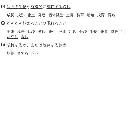
個々の
生物
が
有機的
に
成長する
過程
成長
成熟
化生
発達
個体発生
生長
発育
増殖
成育
育ち
だんだん始まることや
現れる
こと
膨張
成長
延び
発展
発生
発達
出現
伸び
生長
発育
膨脹
生
い立ち
育ち
成長する
か、または
展開する
原因
培養
育てる
培う