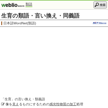
類語
検索
生育の類語・言い換え・同義語
日本語WordNet(類語)
「
生育
」の言い換え・類義語
像を
見え
るものにするための
感光性
物質の
加工
処理