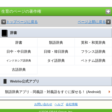
生育のページの著作権
トップページに戻る
ページ上部に戻る
辞書
辞書
類語辞典
英和・和英辞典
日中・中日辞典
日韓・韓日辞典
フランス語辞典
タイ語辞典
ベトナム語辞典
インドネシア語辞典
古語辞典
Weblio公式アプリ
類語辞典アプリ - 同義語・対義語をすぐに探せる！ (Android)
お問い合わせ
ヘルプ
会社情報
©2026 GRAS Group, Inc.