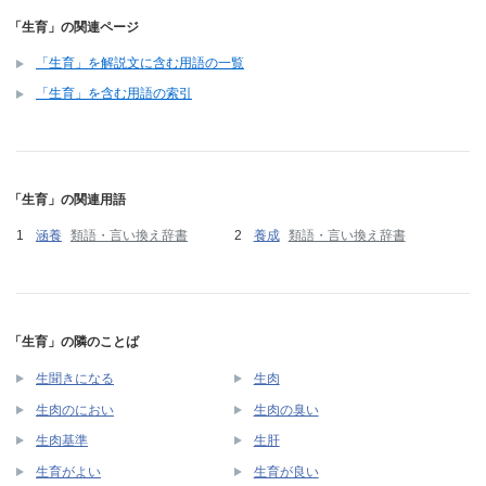
「生育」の関連ページ
「生育」を解説文に含む用語の一覧
「生育」を含む用語の索引
「生育」の関連用語
涵養
類語・言い換え辞書
養成
類語・言い換え辞書
「生育」の隣のことば
生聞きになる
生肉
生肉のにおい
生肉の臭い
生肉基準
生肝
生育がよい
生育が良い