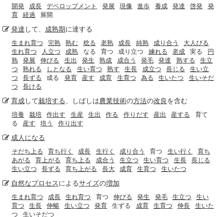
開発
成長
デベロップメント
発展
現像
進歩
養成
発達
啓発
発
育
経過
展開
発達
して、
成熟期
に達する
生まれ育つ
完熟
熟む
稔る
老熟
成長
純熟
成り合う
大人びる
生れ育つ
人立つ
成熟
なる
育つ
成り立つ
練れる
老成
実る
円
熟
発展
伸びる
生出
発生
熟成
成合う
発毛
発達
熟する
生立
つ
熟れる
しとなる
生い育つ
熟す
生長
成立つ
長じる
生い立
つ
長ずる
成る
発育
産す
成育
生育つ
為る
生いたつ
生いそだ
つ
長ける
育成
して
栽培する
、しばしは
農業
技術
の
方法
の
改良
を含む
培養
栽培
作出す
生産
生出
作る
作りだす
産出
産する
育て
る
産す
培う
作り出す
成人になる
そだち上る
育ち行く
成長
生行く
成り合う
育つ
生い行く
育ち
あがる
育上がる
育ち上る
成合う
生立つ
生い育つ
生長
長じる
生い立つ
長ずる
育ち上がる
長大
成育
生育つ
生いたつ
自然な
プロセス
による
サイズ
の
増加
生まれ育つ
成長
生れ育つ
育つ
伸びる
発生
発毛
生立つ
生い
育つ
生長
伸暢
生い立つ
発育
生ずる
成育
生育つ
伸長
生いた
つ
生いそだつ