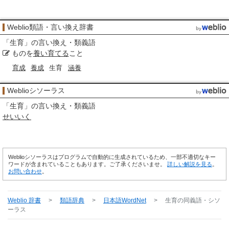
Weblio類語・言い換え辞書
「
生育
」の言い換え・類義語
ものを
養い育てる
こと
育成
養成
生育
涵養
Weblioシソーラス
「
生育
」の言い換え・類義語
せいいく
Weblioシソーラスはプログラムで自動的に生成されているため、一部不適切なキー
ワードが含まれていることもあります。ご了承くださいませ。
詳しい解説を見る
。
お問い合わせ
。
Weblio 辞書
>
類語辞典
>
日本語WordNet
>
生育
の同義語・シソ
ーラス