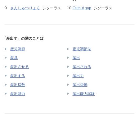
さんしゅつりょく
シソーラス
Output gap
シソーラス
「産出す」の隣のことば
産児調節
産児調節法
産具
産出
産出させる
産出される
産出する
産出力
産出指数
産出挙動
産出能力
産出能力試験