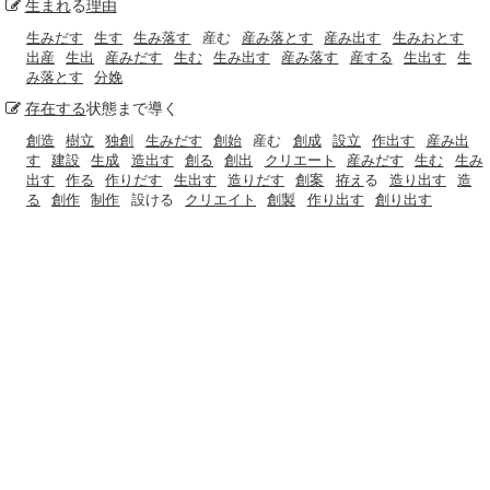
生まれ
る
理由
生みだす
生す
生み落す
産む
産み落とす
産み出す
生みおとす
出産
生出
産みだす
生む
生み出す
産み落す
産する
生出す
生
み落とす
分娩
存在する
状態まで導く
創造
樹立
独創
生みだす
創始
産む
創成
設立
作出す
産み出
す
建設
生成
造出す
創る
創出
クリエート
産みだす
生む
生み
出す
作る
作りだす
生出す
造りだす
創案
拵え
る
造り出す
造
る
創作
制作
設ける
クリエイト
創製
作り出す
創り出す