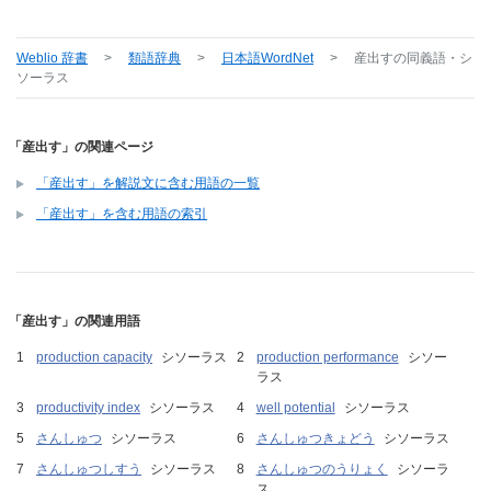
Weblio 辞書
>
類語辞典
>
日本語WordNet
>
産出す
の同義語・シ
ソーラス
「産出す」の関連ページ
「産出す」を解説文に含む用語の一覧
「産出す」を含む用語の索引
「産出す」の関連用語
production capacity
シソーラス
production performance
シソー
ラス
productivity index
シソーラス
well potential
シソーラス
さんしゅつ
シソーラス
さんしゅつきょどう
シソーラス
さんしゅつしすう
シソーラス
さんしゅつのうりょく
シソーラ
ス