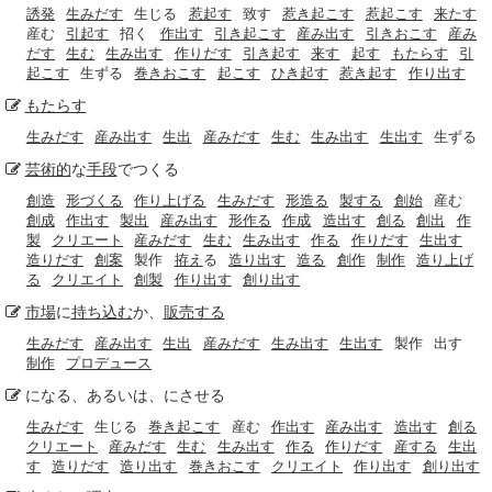
誘発
生みだす
生じる
惹起す
致す
惹き起こす
惹起こす
来たす
産む
引起す
招く
作出す
引き起こす
産み出す
引きおこす
産み
だす
生む
生み出す
作りだす
引き起す
来す
起す
もたらす
引
起こす
生ずる
巻きおこす
起こす
ひき起す
惹き起す
作り出す
もたらす
生みだす
産み出す
生出
産みだす
生む
生み出す
生出す
生ずる
芸術的
な
手段
でつくる
創造
形づくる
作り上げる
生みだす
形造る
製する
創始
産む
創成
作出す
製出
産み出す
形作る
作成
造出す
創る
創出
作
製
クリエート
産みだす
生む
生み出す
作る
作りだす
生出す
造りだす
創案
製作
拵え
る
造り出す
造る
創作
制作
造り上げ
る
クリエイト
創製
作り出す
創り出す
市場
に
持ち込む
か、
販売する
生みだす
産み出す
生出
産みだす
生み出す
生出す
製作
出す
制作
プロデュース
になる、あるいは、にさせる
生みだす
生じる
巻き起こす
産む
作出す
産み出す
造出す
創る
クリエート
産みだす
生む
生み出す
作る
作りだす
産する
生出
す
造りだす
造り出す
巻きおこす
クリエイト
作り出す
創り出す