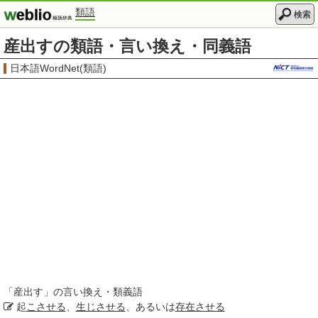
類語
検索
産出すの類語・言い換え・同義語
日本語WordNet(類語)
「
産出す
」の言い換え・類義語
起
こさせる
、
生じさせる
、あるいは
存在させる