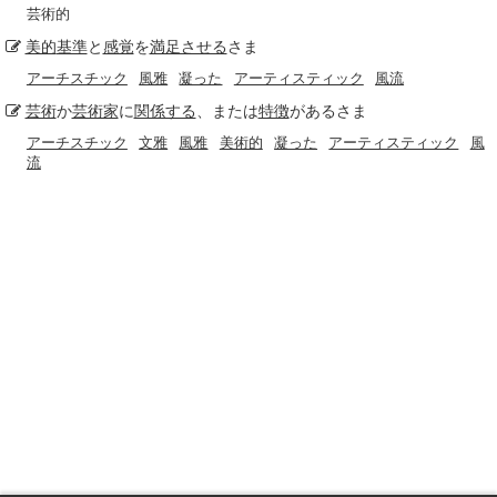
芸術的
美的
基準
と
感覚
を
満足させる
さま
アーチスチック
風雅
凝った
アーティスティック
風流
芸術
か
芸術家
に
関係する
、または
特徴
があるさま
アーチスチック
文雅
風雅
美術的
凝った
アーティスティック
風
流