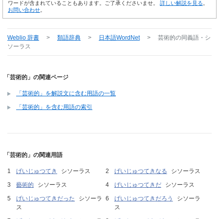
ワードが含まれていることもあります。ご了承くださいませ。
詳しい解説を見る
。
お問い合わせ
。
Weblio 辞書
>
類語辞典
>
日本語WordNet
>
芸術的
の同義語・シ
ソーラス
「芸術的」の関連ページ
「芸術的」を解説文に含む用語の一覧
「芸術的」を含む用語の索引
「芸術的」の関連用語
げいじゅつてき
シソーラス
げいじゅつてきなる
シソーラス
藝術的
シソーラス
げいじゅつてきだ
シソーラス
げいじゅつてきだった
シソーラ
げいじゅつてきだろう
シソーラ
ス
ス