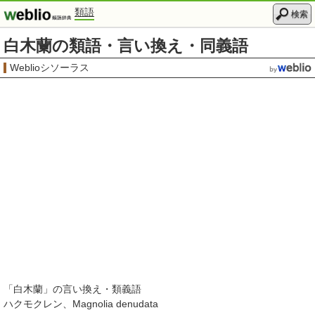
類語
検索
白木蘭の類語・言い換え・同義語
Weblioシソーラス
「
白木蘭
」の言い換え・類義語
ハクモクレン
Magnolia denudata