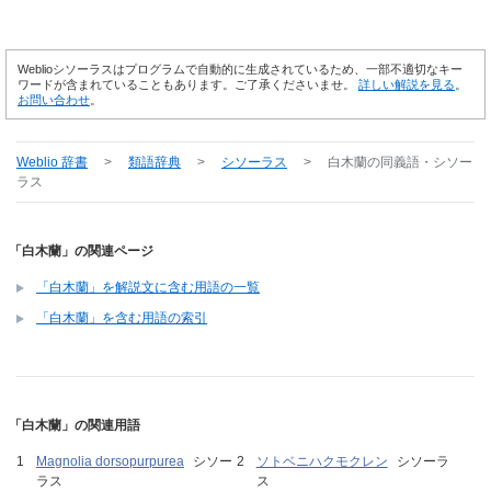
Weblioシソーラスはプログラムで自動的に生成されているため、一部不適切なキー
ワードが含まれていることもあります。ご了承くださいませ。
詳しい解説を見る
。
お問い合わせ
。
Weblio 辞書
>
類語辞典
>
シソーラス
>
白木蘭
の同義語・シソー
ラス
「白木蘭」の関連ページ
「白木蘭」を解説文に含む用語の一覧
「白木蘭」を含む用語の索引
「白木蘭」の関連用語
Magnolia dorsopurpurea
シソー
ソトベニハクモクレン
シソーラ
ラス
ス