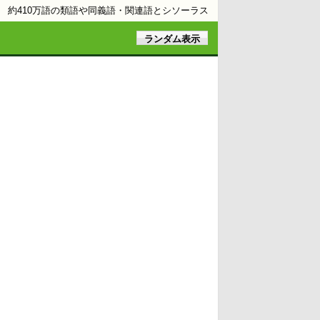
約410万語の類語や同義語・関連語とシソーラス