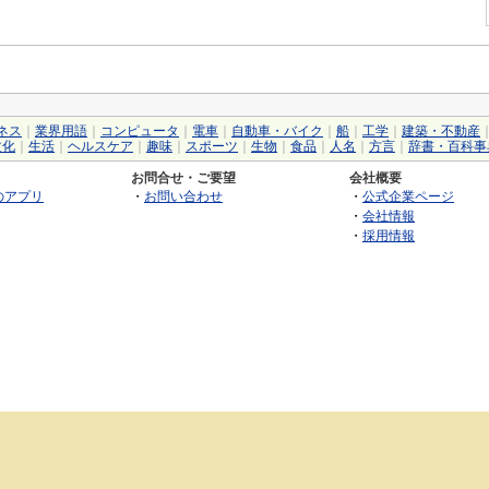
ネス
｜
業界用語
｜
コンピュータ
｜
電車
｜
自動車・バイク
｜
船
｜
工学
｜
建築・不動産
文化
｜
生活
｜
ヘルスケア
｜
趣味
｜
スポーツ
｜
生物
｜
食品
｜
人名
｜
方言
｜
辞書・百科事
お問合せ・ご要望
会社概要
のアプリ
・
お問い合わせ
・
公式企業ページ
・
会社情報
・
採用情報
©2026 GRAS Group, Inc.
RSS