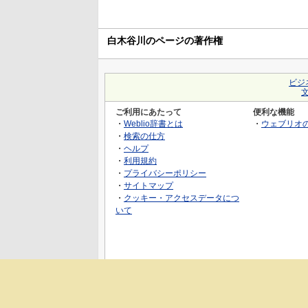
白木谷川のページの著作権
ビジ
ご利用にあたって
便利な機能
・
Weblio辞書とは
・
ウェブリオ
・
検索の仕方
・
ヘルプ
・
利用規約
・
プライバシーポリシー
・
サイトマップ
・
クッキー・アクセスデータにつ
いて