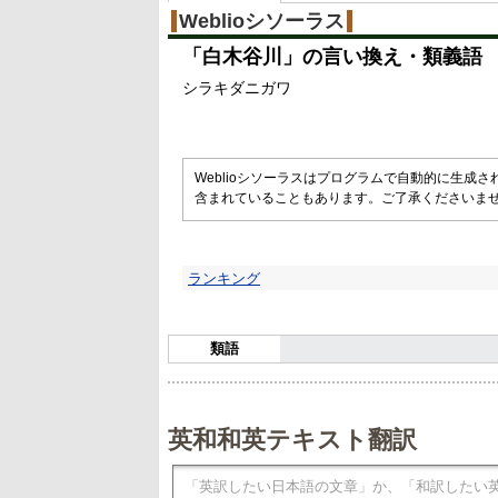
%
Weblioシソーラス
「
白木谷川
」の言い換え・類義語
シラキダニガワ
Weblioシソーラスはプログラムで自動的に生成
含まれていることもあります。ご了承くださいま
ランキング
類語
英和和英テキスト翻訳