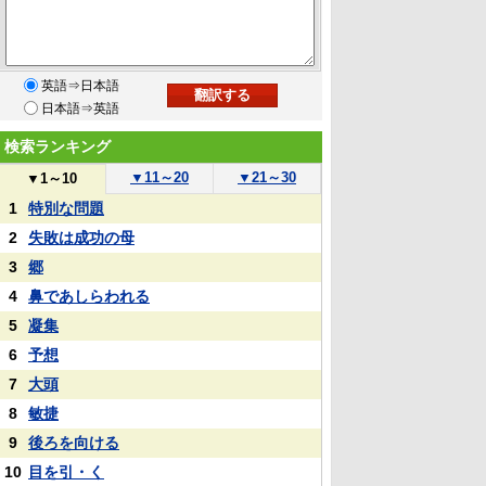
英語⇒日本語
日本語⇒英語
検索ランキング
▼
11～20
▼
21～30
▼
1～10
1
特別な問題
2
失敗は成功の母
3
郷
4
鼻であしらわれる
5
凝集
6
予想
7
大頭
8
敏捷
9
後ろを向ける
10
目を引・く