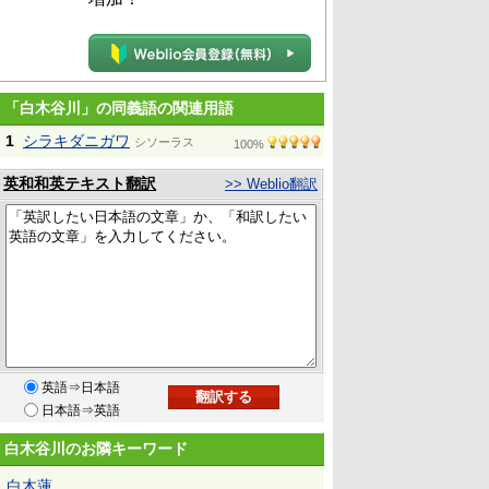
「白木谷川」の同義語の関連用語
1
シラキダニガワ
シソーラス
100%
英和和英テキスト翻訳
>> Weblio翻訳
英語⇒日本語
日本語⇒英語
白木谷川のお隣キーワード
白木蓮