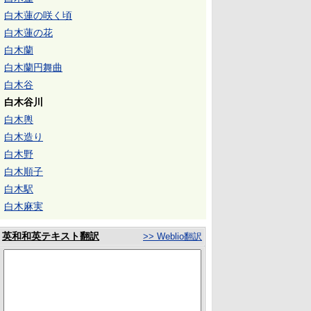
白木蓮の咲く頃
白木蓮の花
白木蘭
白木蘭円舞曲
白木谷
白木谷川
白木輿
白木造り
白木野
白木順子
白木駅
白木麻実
英和和英テキスト翻訳
>> Weblio翻訳