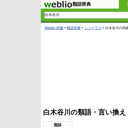
類語辞典
Weblio 辞書
>
類語辞典
>
シソーラス
>
白木谷川
の同
L
/
U
o
n
a
m
d
u
e
t
d
e
:
4
白木谷川の類語・言い換え
5
.
3
3
類語