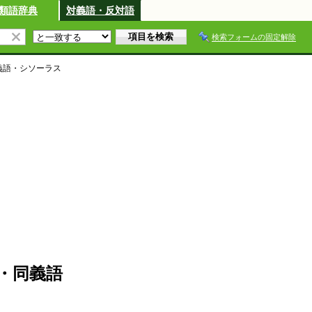
類語辞典
対義語・反対語
検索フォームの固定解除
義語・シソーラス
・同義語