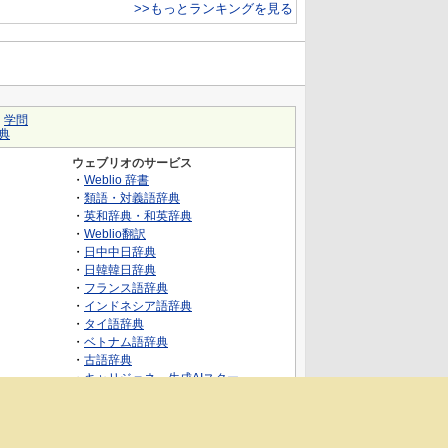
>>もっとランキングを見る
｜
学問
典
ウェブリオのサービス
・
Weblio 辞書
・
類語・対義語辞典
・
英和辞典・和英辞典
・
Weblio翻訳
・
日中中日辞典
・
日韓韓日辞典
・
フランス語辞典
・
インドネシア語辞典
・
タイ語辞典
・
ベトナム語辞典
・
古語辞典
・
キャリジェネ～生成AIスクー
ル・AIスキルでキャリアアップ～