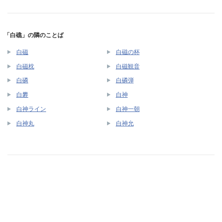
「白礁」の隣のことば
白磁
白磁の杯
白磁枕
白磁観音
白磷
白磷弾
白礬
白神
白神ライン
白神一朝
白神丸
白神允