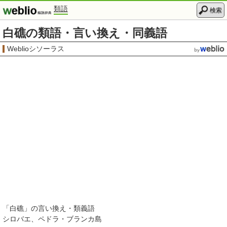
類語
検索
白礁の類語・言い換え・同義語
Weblioシソーラス
「
白礁
」の言い換え・類義語
シロバエ
ペドラ・ブランカ島