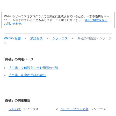
Weblioシソーラスはプログラムで自動的に生成されているため、一部不適切なキー
ワードが含まれていることもあります。ご了承くださいませ。
詳しい解説を見る
。
お問い合わせ
。
Weblio 辞書
>
類語辞典
>
シソーラス
>
白礁
の同義語・シソーラ
ス
「白礁」の関連ページ
「白礁」を解説文に含む用語の一覧
「白礁」を含む用語の索引
「白礁」の関連用語
シロバエ
シソーラス
ペドラ・ブランカ島
シソーラス