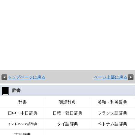
トップページに戻る
ページ上部に戻る
辞書
辞書
類語辞典
英和・和英辞典
日中・中日辞典
日韓・韓日辞典
フランス語辞典
タイ語辞典
ベトナム語辞典
インドネシア語辞典
古語辞典