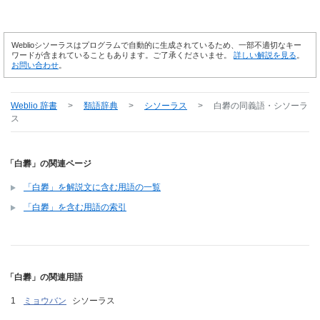
Weblioシソーラスはプログラムで自動的に生成されているため、一部不適切なキー
ワードが含まれていることもあります。ご了承くださいませ。
詳しい解説を見る
。
お問い合わせ
。
Weblio 辞書
>
類語辞典
>
シソーラス
>
白礬
の同義語・シソーラ
ス
「白礬」の関連ページ
「白礬」を解説文に含む用語の一覧
「白礬」を含む用語の索引
「白礬」の関連用語
ミョウバン
シソーラス