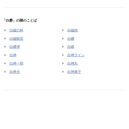
「白礬」の隣のことば
白磁の杯
白磁枕
白磁観音
白磷
白磷弾
白礁
白神
白神ライン
白神一朝
白神丸
白神允
白神典子