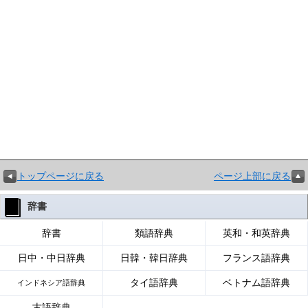
トップページに戻る
ページ上部に戻る
辞書
辞書
類語辞典
英和・和英辞典
日中・中日辞典
日韓・韓日辞典
フランス語辞典
タイ語辞典
ベトナム語辞典
インドネシア語辞典
古語辞典