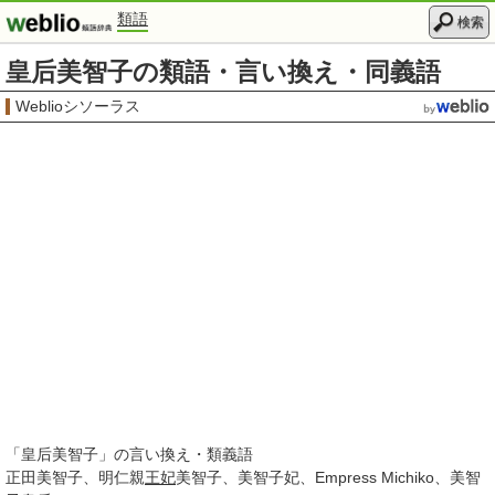
類語
検索
皇后美智子の類語・言い換え・同義語
Weblioシソーラス
「
皇后美智子
」の言い換え・類義語
正田美智子
明仁親
王妃
美智子
美智子妃
Empress Michiko
美智