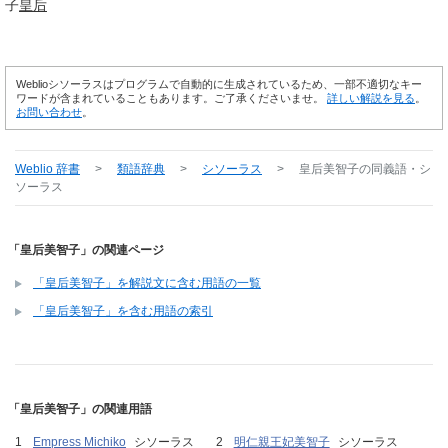
子
皇后
Weblioシソーラスはプログラムで自動的に生成されているため、一部不適切なキー
ワードが含まれていることもあります。ご了承くださいませ。
詳しい解説を見る
。
お問い合わせ
。
Weblio 辞書
>
類語辞典
>
シソーラス
>
皇后美智子
の同義語・シ
ソーラス
「皇后美智子」の関連ページ
「皇后美智子」を解説文に含む用語の一覧
「皇后美智子」を含む用語の索引
「皇后美智子」の関連用語
Empress Michiko
シソーラス
明仁親王妃美智子
シソーラス