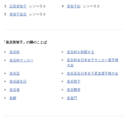
正田美智子
シソーラス
美智子妃
シソーラス
美智子皇后
シソーラス
「皇后美智子」の隣のことば
皇后杯
皇后杯を制覇する
皇后杯全日本女子サッカー選手権
皇后杯サッカー
大会
皇后盃
皇后盃全日本女子柔道選手権大会
皇后誕生日
皇后陛下
皇后雀
皇后鸚哥
皇嗣
皇嘉門