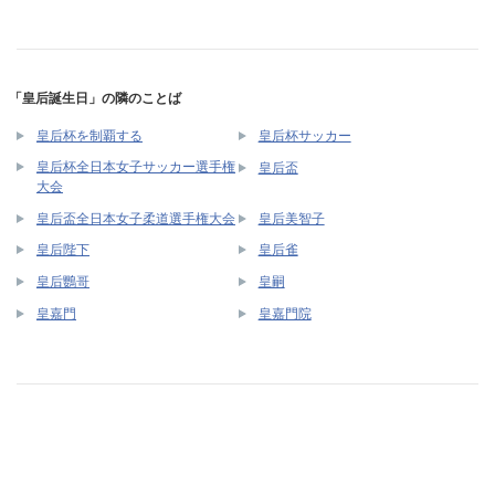
「皇后誕生日」の隣のことば
皇后杯を制覇する
皇后杯サッカー
皇后杯全日本女子サッカー選手権
皇后盃
大会
皇后盃全日本女子柔道選手権大会
皇后美智子
皇后陛下
皇后雀
皇后鸚哥
皇嗣
皇嘉門
皇嘉門院