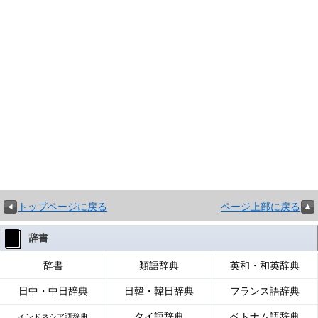
トップページに戻る
ページ上部に戻る
辞書
辞書
類語辞典
英和・和英辞典
日中・中日辞典
日韓・韓日辞典
フランス語辞典
タイ語辞典
ベトナム語辞典
インドネシア語辞典