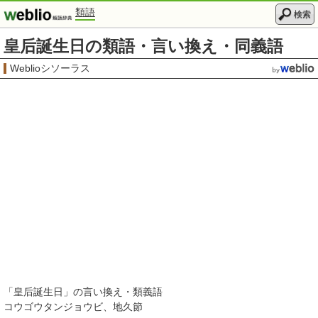
類語
検索
皇后誕生日の類語・言い換え・同義語
Weblioシソーラス
「
皇后誕生日
」の言い換え・類義語
コウゴウタンジョウビ
地久節