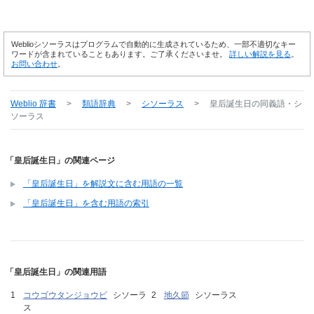
Weblioシソーラスはプログラムで自動的に生成されているため、一部不適切なキー
ワードが含まれていることもあります。ご了承くださいませ。
詳しい解説を見る
。
お問い合わせ
。
Weblio 辞書
>
類語辞典
>
シソーラス
>
皇后誕生日
の同義語・シ
ソーラス
「皇后誕生日」の関連ページ
「皇后誕生日」を解説文に含む用語の一覧
「皇后誕生日」を含む用語の索引
「皇后誕生日」の関連用語
コウゴウタンジョウビ
シソーラ
地久節
シソーラス
ス