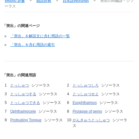
Weblio 辞書
>
類語辞典
>
日本語WordNet
>
突出
の同義語・シソ
ーラス
「突出」の関連ページ
「突出」を解説文に含む用語の一覧
「突出」を含む用語の索引
「突出」の関連用語
とっしゅつ
シソーラス
とっしゅつしろ
シソーラス
とっしゅつする
シソーラス
とっしゅつせよ
シソーラス
とっしゅつできる
シソーラス
Exophthalmos
シソーラス
Ophthalmocele
シソーラス
Prolapse of penis
シソーラス
Protruding Tongue
シソーラス
がんきゅうとっしゅつ
シソーラ
ス