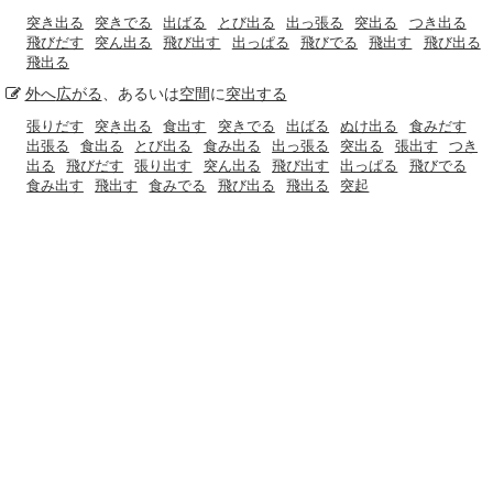
突き出る
突きでる
出ばる
とび出る
出っ張る
突出る
つき出る
飛びだす
突ん出る
飛び出す
出っぱる
飛びでる
飛出す
飛び出る
飛出る
外へ
広がる
、あるいは
空間
に
突出する
張りだす
突き出る
食出す
突きでる
出ばる
ぬけ出る
食みだす
出張る
食出る
とび出る
食み出る
出っ張る
突出る
張出す
つき
出る
飛びだす
張り出す
突ん出る
飛び出す
出っぱる
飛びでる
食み出す
飛出す
食みでる
飛び出る
飛出る
突起