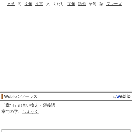
文章
句
文句
文言
文
くだり
字句
語句
章句
語
フレーズ
Weblioシソーラス
「
章句
」の言い換え・類義語
章句の学
しょうく