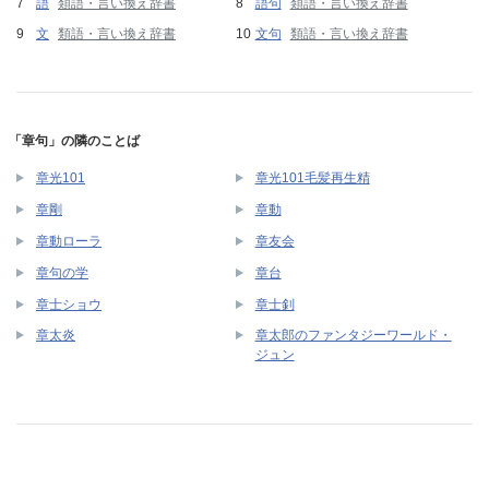
語
類語・言い換え辞書
語句
類語・言い換え辞書
文
類語・言い換え辞書
文句
類語・言い換え辞書
「章句」の隣のことば
章光101
章光101毛髪再生精
章剛
章動
章動ローラ
章友会
章句の学
章台
章士ショウ
章士釗
章太郎のファンタジーワールド・
章太炎
ジュン