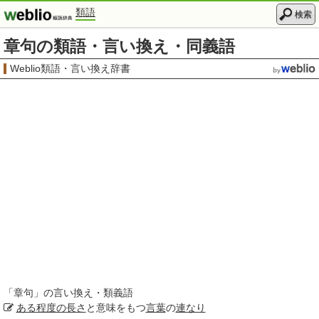
類語
検索
章句の類語・言い換え・同義語
Weblio類語・言い換え辞書
「
章句
」の言い換え・類義語
ある程度の
長さ
と意味をもつ
言葉
の
連なり