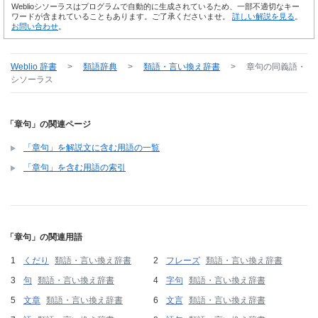
Weblioシソーラスはプログラムで自動的に生成されているため、一部不適切なキー
ワードが含まれていることもあります。ご了承くださいませ。
詳しい解説を見る
。
お問い合わせ
。
Weblio 辞書
>
類語辞典
>
類語・言い換え辞書
>
章句
の同義語・
シソーラス
「章句」の関連ページ
「章句」を解説文に含む用語の一覧
「章句」を含む用語の索引
「章句」の関連用語
くだり
類語・言い換え辞書
フレーズ
類語・言い換え辞書
句
類語・言い換え辞書
字句
類語・言い換え辞書
文章
類語・言い換え辞書
文言
類語・言い換え辞書