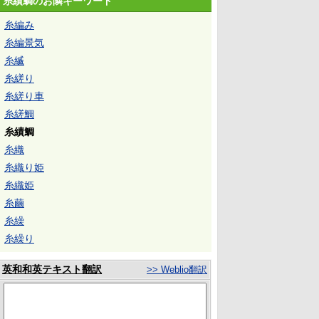
糸績鯛のお隣キーワード
糸編み
糸編景気
糸縅
糸縒り
糸縒り車
糸縒鯛
糸績鯛
糸織
糸織り姫
糸織姫
糸繭
糸繰
糸繰り
英和和英テキスト翻訳
>> Weblio翻訳