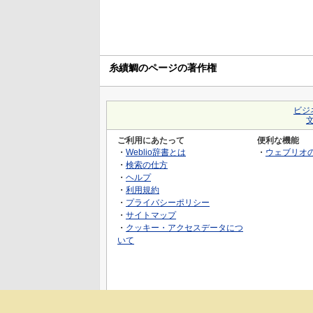
糸績鯛のページの著作権
ビジ
ご利用にあたって
便利な機能
・
Weblio辞書とは
・
ウェブリオ
・
検索の仕方
・
ヘルプ
・
利用規約
・
プライバシーポリシー
・
サイトマップ
・
クッキー・アクセスデータにつ
いて