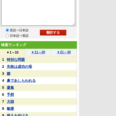
英語⇒日本語
日本語⇒英語
検索ランキング
▼
11～20
▼
21～30
▼
1～10
1
特別な問題
2
失敗は成功の母
3
郷
4
鼻であしらわれる
5
凝集
6
予想
7
大頭
8
敏捷
9
後ろを向ける