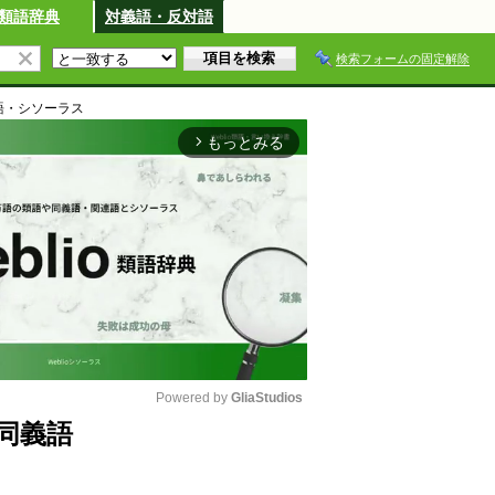
類語辞典
対義語・反対語
検索フォームの固定解除
語・シソーラス
もっとみる
arrow_forward_ios
Powered by 
GliaStudios
同義語
M
u