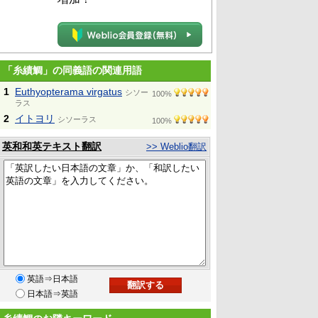
「糸績鯛」の同義語の関連用語
1
Euthyopterama virgatus
シソー
100%
ラス
2
イトヨリ
シソーラス
100%
英和和英テキスト翻訳
>> Weblio翻訳
英語⇒日本語
日本語⇒英語