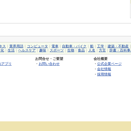
ネス
｜
業界用語
｜
コンピュータ
｜
電車
｜
自動車・バイク
｜
船
｜
工学
｜
建築・不動産
文化
｜
生活
｜
ヘルスケア
｜
趣味
｜
スポーツ
｜
生物
｜
食品
｜
人名
｜
方言
｜
辞書・百科事
お問合せ・ご要望
会社概要
のアプリ
・
お問い合わせ
・
公式企業ページ
・
会社情報
・
採用情報