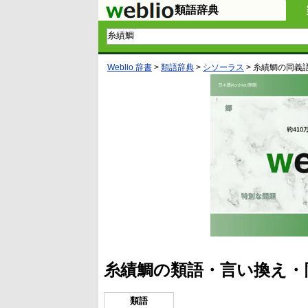
類語辞典
Weblio 辞書
>
類語辞典
>
シソーラス
>
糸績鯛
の同義
糸績鯛の類語・言い換え・
類語