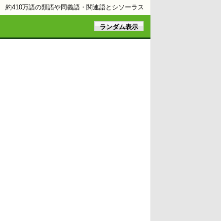
約410万語の類語や同義語・関連語とシソーラス