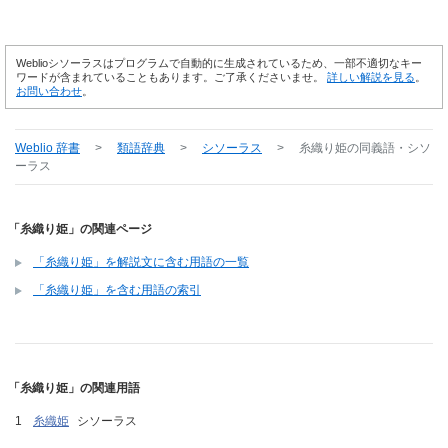
Weblioシソーラスはプログラムで自動的に生成されているため、一部不適切なキー
ワードが含まれていることもあります。ご了承くださいませ。
詳しい解説を見る
。
お問い合わせ
。
Weblio 辞書
>
類語辞典
>
シソーラス
>
糸織り姫
の同義語・シソ
ーラス
「糸織り姫」の関連ページ
「糸織り姫」を解説文に含む用語の一覧
「糸織り姫」を含む用語の索引
「糸織り姫」の関連用語
糸織姫
シソーラス