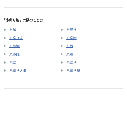
「糸織り姫」の隣のことば
糸縅
糸縒り
糸縒り車
糸縒鯛
糸績鯛
糸織
糸織姫
糸繭
糸繰
糸繰り
糸繰り人形
糸繰り唄