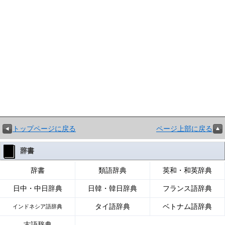
トップページに戻る
ページ上部に戻る
辞書
辞書
類語辞典
英和・和英辞典
日中・中日辞典
日韓・韓日辞典
フランス語辞典
タイ語辞典
ベトナム語辞典
インドネシア語辞典
古語辞典