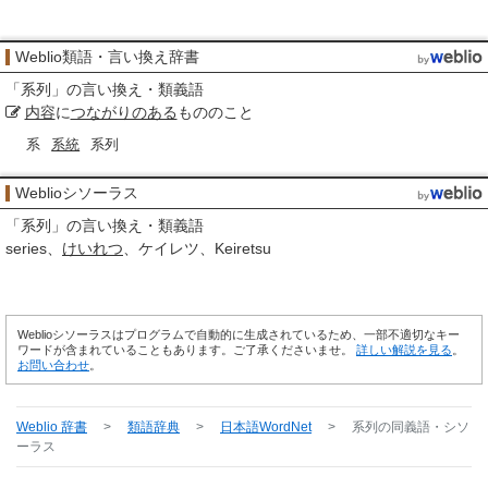
Weblio類語・言い換え辞書
「
系列
」の言い換え・類義語
内容
に
つながりのある
もののこと
系
系統
系列
Weblioシソーラス
「
系列
」の言い換え・類義語
series
けいれつ
ケイレツ
Keiretsu
Weblioシソーラスはプログラムで自動的に生成されているため、一部不適切なキー
ワードが含まれていることもあります。ご了承くださいませ。
詳しい解説を見る
。
お問い合わせ
。
Weblio 辞書
>
類語辞典
>
日本語WordNet
>
系列
の同義語・シソ
ーラス