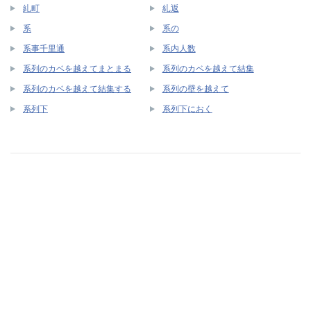
糺町
糺返
系
系の
系事千里通
系内人数
系列のカベを越えてまとまる
系列のカベを越えて結集
系列のカベを越えて結集する
系列の壁を越えて
系列下
系列下におく