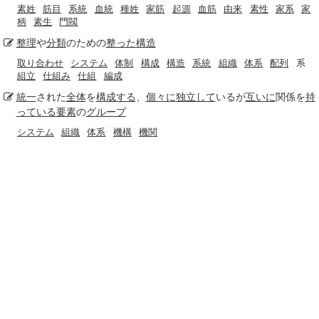
素姓
筋目
系統
血統
種姓
家筋
起源
血筋
由来
素性
家系
家
柄
素生
門閥
整理
や
分類
のための
整った
構造
取り合わせ
システム
体制
構成
構造
系統
組織
体系
配列
系
組立
仕組み
仕組
編成
統一
された
全体
を
構成する
、
個々に
独立して
いるが
互いに
関係を
持
っている
要素
の
グループ
システム
組織
体系
機構
機関