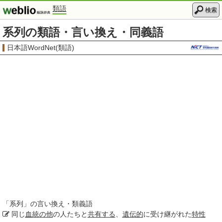
類語
検索
系列の類語・言い換え・同義語
日本語WordNet(類語)
「
系列
」の言い換え・類義語
同じ
血統
の他
の人たちと
共有する
、
遺伝的
に受け継がれた
特性