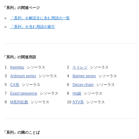
「系列」の関連ページ
「系列」を解説文に含む用語の一覧
「系列」を含む用語の索引
「系列」の関連用語
Keiretsu
シソーラス
ケイレツ
シソーラス
Actinium series
シソーラス
Balmer series
シソーラス
CX系
シソーラス
Decay chain
シソーラス
Exact sequence
シソーラス
Hα線
シソーラス
M系列乱数
シソーラス
NTV系
シソーラス
「系列」の隣のことば