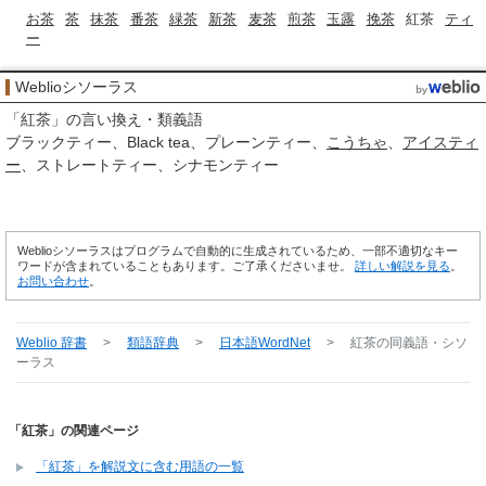
お茶
茶
抹茶
番茶
緑茶
新茶
麦茶
煎茶
玉露
挽茶
紅茶
ティ
ー
Weblioシソーラス
「
紅茶
」の言い換え・類義語
ブラックティー
Black tea
プレーンティー
こうちゃ
アイスティ
ー
ストレートティー
シナモンティー
Weblioシソーラスはプログラムで自動的に生成されているため、一部不適切なキー
ワードが含まれていることもあります。ご了承くださいませ。
詳しい解説を見る
。
お問い合わせ
。
Weblio 辞書
>
類語辞典
>
日本語WordNet
>
紅茶
の同義語・シソ
ーラス
「紅茶」の関連ページ
「紅茶」を解説文に含む用語の一覧