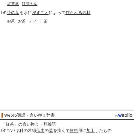
紅茶葉
紅茶の葉
茶の葉
を水に
浸すこと
によって
作られる
飲料
御茶
お茶
ティー
茶
Weblio類語・言い換え辞書
「
紅茶
」の言い換え・類義語
ツバキ科の常緑
低木
の
葉
を摘んで
飲料
用に
加工
したもの