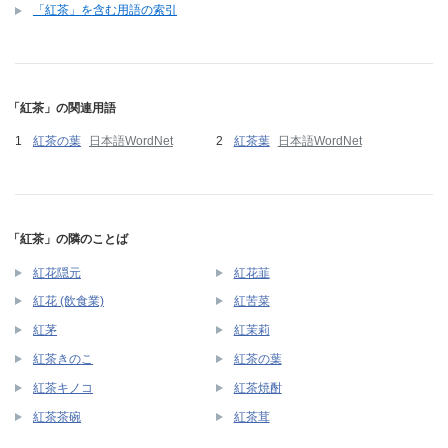
「紅茶」を含む用語の索引
「紅茶」の関連用語
紅茶の葉
日本語WordNet
紅茶葉
日本語WordNet
「紅茶」の隣のことば
紅花隠元
紅花韮
紅花 (飲食業)
紅苦菜
紅茅
紅茉莉
紅茶きのこ
紅茶の葉
紅茶キノコ
紅茶焼酎
紅茶茶碗
紅茶茸