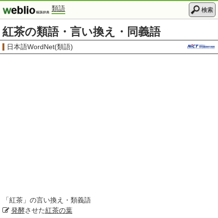
類語
検索
紅茶の類語・言い換え・同義語
日本語WordNet(類語)
「
紅茶
」の言い換え・類義語
発酵
させた
紅茶の葉