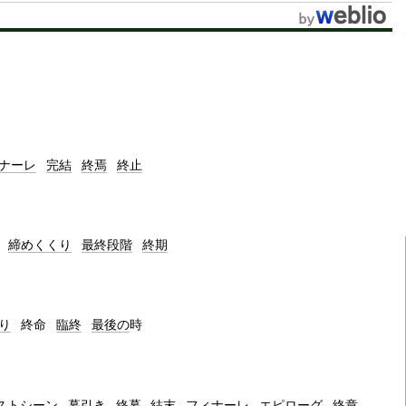
ナーレ
完結
終焉
終止
締めくくり
最終段階
終期
り
終命
臨終
最後の
時
ストシーン
幕引き
終幕
結末
フィナーレ
エピローグ
終章