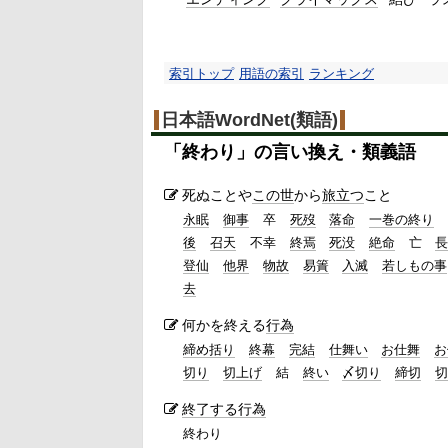
索引トップ
用語の索引
ランキング
日本語WordNet(類語)
「
終わり
」の言い換え・類義語
死ぬことや
この世
から
旅立つ
こと
永眠
御事
卒
死歿
落命
一巻の終り
後
召天
不幸
終焉
死没
絶命
亡
登仙
他界
物故
易簀
入滅
若しもの事
去
何かを終える
行為
締め括り
終幕
完結
仕舞い
お仕舞
お
切り
切上げ
結
終い
〆切り
締切
切
終了する
行為
終わり