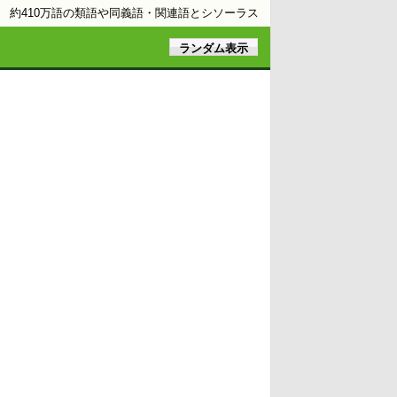
約410万語の類語や同義語・関連語とシソーラス