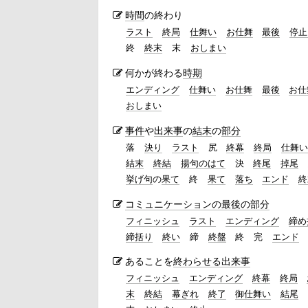
時間
の終わり
ラスト
終局
仕舞い
お仕舞
最後
停止
終
終末
末
おしまい
何かが終わる
時期
エンディング
仕舞い
お仕舞
最後
お仕
おしまい
事件
や
出来事
の
結末
の
部分
落
決り
ラスト
尻
終幕
終局
仕舞い
結末
終結
揚句のはて
決
終尾
掉尾
挙げ句
の
果て
終
果て
落ち
エンド
終
コミュニケーションの
最後の
部分
フィニッシュ
ラスト
エンディング
締め
締括り
終い
締
終盤
終
完
エンド
あることを
終わらせる
出来事
フィニッシュ
エンディング
終幕
終局
末
終結
幕ぎれ
終了
御仕舞い
結尾