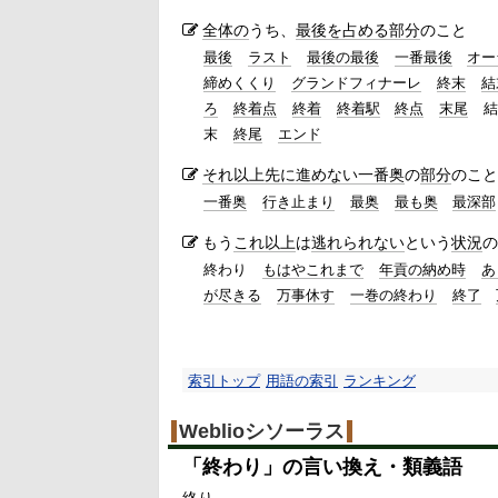
全体の
うち、
最後を占める
部分
のこと
最後
ラスト
最後の最後
一番最後
オー
締めくくり
グランドフィナーレ
終末
結
ろ
終着点
終着
終着駅
終点
末尾
結
末
終尾
エンド
それ以上
先に
進めない
一番奥
の
部分
のこと
一番奥
行き止まり
最奥
最も奥
最深部
もう
これ以上
は
逃れられない
という
状況
の
終わり
もはやこれまで
年貢の納め時
あ
が尽きる
万事休す
一巻の終わり
終了
索引トップ
用語の索引
ランキング
Weblioシソーラス
「
終わり
」の言い換え・類義語