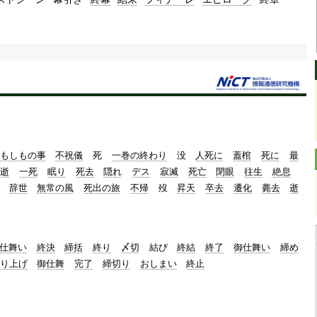
もしもの事
不祝儀
死
一巻の終わり
没
人死に
蓋棺
死に
最
長逝
一死
眠り
死去
隠れ
デス
寂滅
死亡
閉眼
往生
絶息
辞世
無常の風
死出の旅
不帰
歿
昇天
卒去
遷化
薨去
逝
仕舞い
終決
締括
終り
〆切
結び
終結
終了
御仕舞い
締め
り上げ
御仕舞
完了
締切り
おしまい
終止