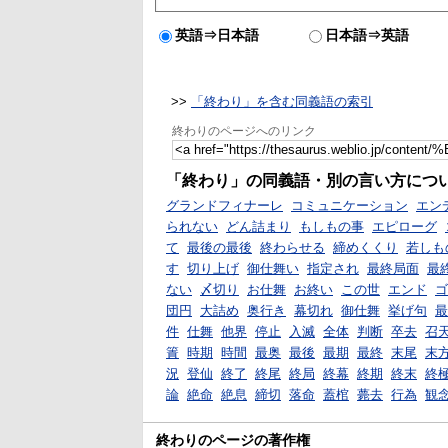
英語⇒日本語
日本語⇒英語
>>
「終わり」を含む同義語の索引
終わりのページへのリンク
「終わり」の同義語・別の言い方につ
グランドフィナーレ
コミュニケーション
エン
られない
どん詰まり
もしもの事
エピローグ
て
最後の最後
終わらせる
締めくくり
若しも
す
切り上げ
御仕舞い
指定され
最終局面
最
ない
〆切り
お仕舞
お終い
この世
エンド
ゴ
団円
大詰め
奥行き
幕切れ
御仕舞
挙げ句
最
件
仕舞
他界
停止
入滅
全体
判断
卒去
召
簀
時期
時間
最奥
最後
最期
最終
末尾
末
況
登仙
終了
終尾
終局
終幕
終期
終末
終
論
絶命
絶息
締切
落命
蓋棺
薨去
行為
観
終わりのページの著作権