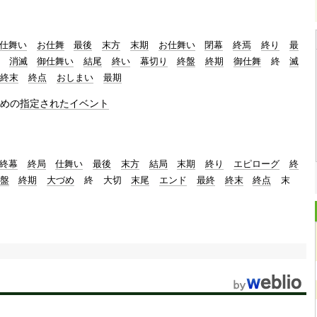
仕舞い
お仕舞
最後
末方
末期
お仕舞い
閉幕
終焉
終り
最
消滅
御仕舞い
結尾
終い
幕切り
終盤
終期
御仕舞
終
滅
終末
終点
おしまい
最期
めの
指定された
イベント
終幕
終局
仕舞い
最後
末方
結局
末期
終り
エピローグ
終
盤
終期
大づめ
終
大切
末尾
エンド
最終
終末
終点
末