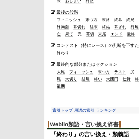
末
おしまい
終止
最後の段階
フィニッシュ
末つ方
末路
終幕
終局
終局面
幕切れ
結末
終結
幕ぎれ
終尾
亡
果て
完
幕切
末尾
エンド
最終
コンテスト
（特に
レース
）の
判断を下す
た
終わり
最終的な
部分
または
セクション
大尾
フィニッシュ
末つ方
ラスト
尻
尾
大切り
結尾
終い
大団円
仕舞
終
最期
索引トップ
用語の索引
ランキング
Weblio類語・言い換え辞書
「
終わり
」の言い換え・類義語