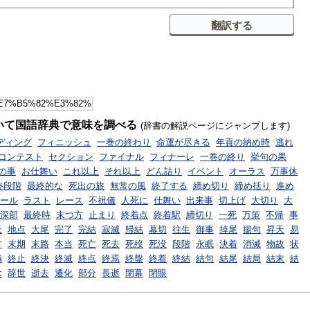
いて国語辞典で意味を調べる
(辞書の解説ページにジャンプします)
ディング
フィニッシュ
一巻の終わり
命運が尽きる
年貢の納め時
逃れ
コンテスト
セクション
ファイナル
フィナーレ
一巻の終り
挙句の果
の事
お仕舞い
これ以上
それ以上
どん詰り
イベント
オーラス
万事休
終段階
最終的な
死出の旅
無常の風
終了する
締め切り
締め括り
進め
ール
ラスト
レース
不祝儀
人死に
仕舞い
出来事
切上げ
大切り
大
深部
最終時
末つ方
止まり
終着点
終着駅
締切り
一死
万策
不帰
事
天
地点
大尾
完了
完結
寂滅
帰結
幕切
往生
御事
掉尾
揚句
昇天
易
方
末期
末路
本当
死亡
死去
死歿
死没
段階
永眠
決着
消滅
物故
状
極
終止
終決
終滅
終点
終焉
終盤
終着
終結
結句
結尾
結局
結末
結
念
辞世
逝去
遷化
部分
長逝
閉幕
閉眼