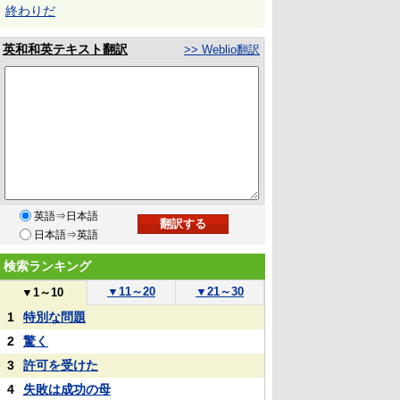
終わりだ
英和和英テキスト翻訳
>> Weblio翻訳
英語⇒日本語
日本語⇒英語
検索ランキング
▼
11～20
▼
21～30
▼
1～10
1
特別な問題
2
驚く
3
許可を受けた
4
失敗は成功の母