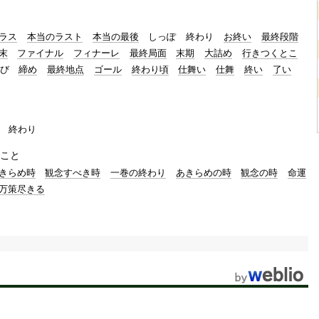
ラス
本当のラスト
本当の最後
しっぽ
終わり
お終い
最終段階
末
ファイナル
フィナーレ
最終局面
末期
大詰め
行きつくとこ
び
締め
最終地点
ゴール
終わり頃
仕舞い
仕舞
終い
了い
終わり
こと
きらめ時
観念すべき時
一巻の終わり
あきらめの時
観念の時
命運
万策尽きる