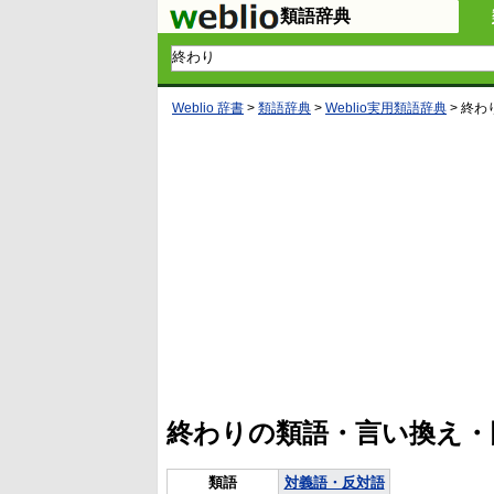
類語辞典
Weblio 辞書
>
類語辞典
>
Weblio実用類語辞典
>
終わ
L
/
U
o
n
a
m
d
u
e
t
d
e
:
4
終わりの類語・言い換え・
5
.
3
3
類語
対義語・反対語