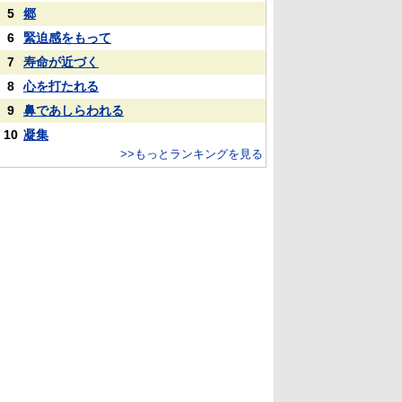
5
郷
6
緊迫感をもって
7
寿命が近づく
8
心を打たれる
9
鼻であしらわれる
10
凝集
>>もっとランキングを見る