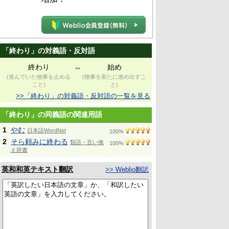
「終わり」の対義語・反対語
終わり
始め
⇔
(進んでいた物事を止める
(物事を新たに進め出すこ
こと)
と)
>>「終わり」の対義語・反対語の一覧を見る
「終わり」の同義語の関連用語
1
やむ
日本語WordNet
100%
2
そら頼みに終わる
類語・言い換
100%
え辞書
英和和英テキスト翻訳
>> Weblio翻訳