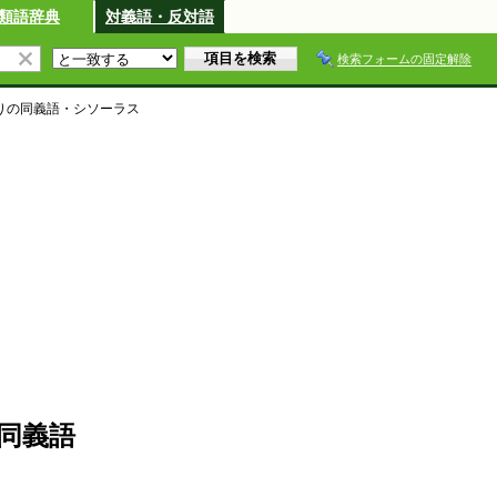
類語辞典
対義語・反対語
検索フォームの固定解除
り
の同義語・シソーラス
同義語