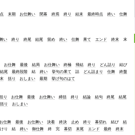
点
末期
お仕舞い
閉幕
終焉
終り
結末
最終時点
終い
仕舞
舞い
終り
終尾
結尾
留め
終い
仕舞
果て
エンド
終末
末
お仕舞
最後
結局
お仕舞い
終極
帰結
終り
どん詰り
結び
結尾
最終段階
結
終い
挙句の果て
詰
どん詰まり
仕舞
終盤
末
括り
おしまい
最期
挙げ句のはて
括り
お仕舞
最後
お仕舞い
締括
終り
結論
結句
終尾
結尾
括り
おしまい
お仕舞
最後
お仕舞い
決着
終決
止め
終り
幕切れ
結び
結
けり
結
終い
御仕舞
終
完
幕切
末尾
エンド
最終
終末