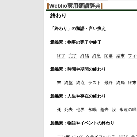
%
Weblio実用類語辞典
終わり
「終わり」の類語・言い換え
意義素：物事の完了や終了
終了
完了
終結
終息
閉幕
結末
フィ
意義素：時間や期間の終わり
末
終盤
終点
ラスト
最終
終局
終末
意義素：人生や存在の終わり
死
死去
他界
永眠
逝去
没
永遠の
眠
意義素：物語やイベントの終わり
エンディング
クライマックス
結び
ラ