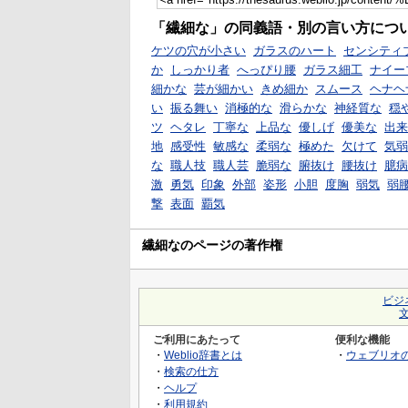
「繊細な」の同義語・別の言い方につ
ケツの穴が小さい
ガラスのハート
センシティ
か
しっかり者
へっぴり腰
ガラス細工
ナイー
細かな
芸が細かい
きめ細か
スムース
ヘナヘ
い
振る舞い
消極的な
滑らかな
神経質な
穏
ツ
ヘタレ
丁寧な
上品な
優しげ
優美な
出来
地
感受性
敏感な
柔弱な
極めた
欠けて
気弱
な
職人技
職人芸
脆弱な
腑抜け
腰抜け
臆病
激
勇気
印象
外部
姿形
小胆
度胸
弱気
弱
撃
表面
覇気
繊細なのページの著作権
ビジ
ご利用にあたって
便利な機能
・
Weblio辞書とは
・
ウェブリオ
・
検索の仕方
・
ヘルプ
・
利用規約