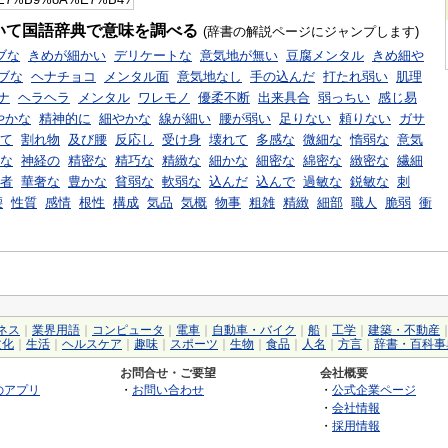
いて国語辞典で意味を調べる
(辞書の解説ページにジャンプします)
ブな
きめが細かい
デリケートな
意気地が無い
豆腐メンタル
きめ細や
ブな
ヘナチョコ
メンタル面
意気地なし
手の込んだ
打たれ弱い
肌理
ナ
ヘラヘラ
メンタル
ワレモノ
優柔不断
出来具合
弱っちい
感じ易
やかな
精神的に
細やかな
線が細い
腰が弱い
足りない
頼りない
ガサ
て
割れ物
及び腰
反応し
受け身
壊れて
多感な
微細な
惰弱な
意気
な
神経の
精密な
精巧な
精緻な
細かな
細密な
綿密な
緻密な
繊細
者
華奢な
豊かな
貧弱な
軟弱な
込んだ
込んで
過敏な
鋭敏な
刺
腰
性質
感情
根性
構成
気品
気概
物事
粗雑
精緻
細部
職人
脆弱
衝
ネス
｜
業界用語
｜
コンピュータ
｜
電車
｜
自動車・バイク
｜
船
｜
工学
｜
建築・不動産
文化
｜
生活
｜
ヘルスケア
｜
趣味
｜
スポーツ
｜
生物
｜
食品
｜
人名
｜
方言
｜
辞書・百科事
お問合せ・ご要望
会社概要
のアプリ
・
お問い合わせ
・
公式企業ページ
・
会社情報
・
採用情報