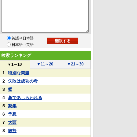
英語⇒日本語
日本語⇒英語
検索ランキング
▼
11～20
▼
21～30
▼
1～10
1
特別な問題
2
失敗は成功の母
3
郷
4
鼻であしらわれる
5
凝集
6
予想
7
大頭
8
敏捷