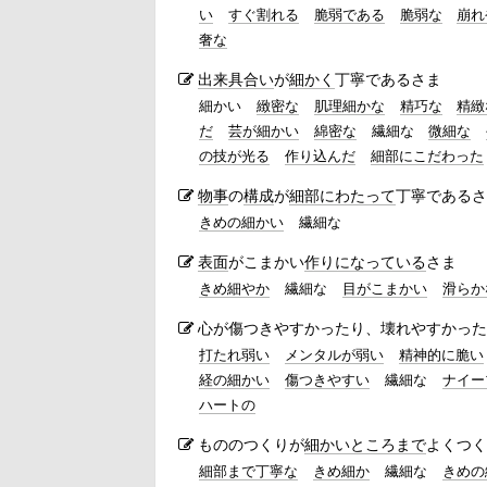
い
すぐ割れる
脆弱である
脆弱な
崩れ
奢な
出来具合い
が
細かく
丁寧であるさま
細かい
緻密な
肌理細かな
精巧な
精緻
だ
芸が細かい
綿密な
繊細な
微細な
の技が光る
作り込んだ
細部にこだわった
物事
の
構成
が
細部にわたって
丁寧であるさ
きめの細かい
繊細な
表面
がこまかい
作り
になっている
さま
きめ細やか
繊細な
目がこまかい
滑らか
心が傷つきやすかったり、壊れやすかった
打たれ弱い
メンタルが弱い
精神的に脆い
経の細かい
傷つきやすい
繊細な
ナイー
ハートの
もののつくりが
細かいところまで
よくつく
細部まで丁寧な
きめ細か
繊細な
きめの