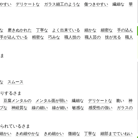
やすい
デリケートな
ガラス細工のような
傷つきやすい
繊細な
華
な
磨きぬかれた
丁寧な
よく出来ている
細かな
細密な
手の込ん
手が込んでいる
精密な
巧みな
職人技の
職人芸の
技が光る
職人
ま
な
スムース
りするさま
豆腐メンタルの
メンタル面が弱い
繊細な
デリケートな
脆い
神
ブな
神経質な
線の細い
線が細い
敏感な
感受性の強い
ガラスの
られているさま
細かい
きめ細やかな
きめ細かい
微細な
丁寧な
細部までていねい