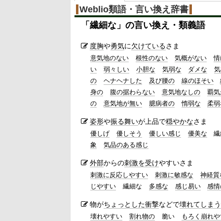
Weblio類語・言い換え辞書
「
繊細な
」の言い換え・類義語
度胸
や
勇気
に
欠けている
さま
意気地のない
根性のない
気概がない
情
い
弱々しい
小胆な
気弱な
ダメな
気
の
ヘナヘナした
及び腰の
線のほそい
身の
腹の据わらない
意気地なしの
覇気
の
意気地が無い
臆病者の
惰弱な
柔弱
姿形
や
振る舞い
が上品で
穏やかな
さま
優しげ
優しそう
優しい感じ
優美な
繊
象
気品のある感じ
外部
からの
刺激を受け
やすいさま
刺激に反応しやすい
刺激に敏感な
神経質
じやすい
繊細な
多感な
感じ易い
感情
物が
ちょっとした
衝撃
などで
壊れてしまう
壊れやすい
割れ物の
脆い
もろく崩れや