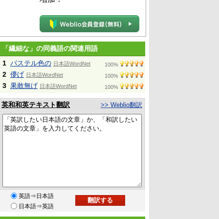
「繊細な」の同義語の関連用語
1
パステル色の
日本語WordNet
100%
2
儚げ
日本語WordNet
100%
3
果敢無げ
日本語WordNet
100%
英和和英テキスト翻訳
>> Weblio翻訳
英語⇒日本語
日本語⇒英語