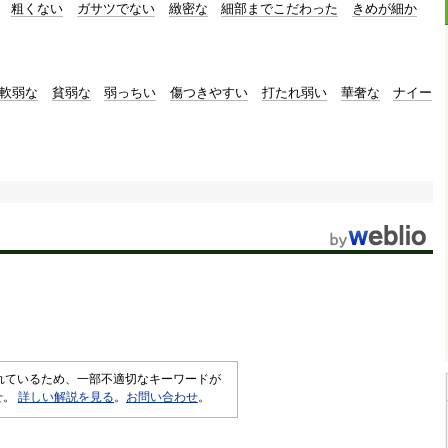
粗くない
ガサツでない
緻密な
細部までこだわった
きめが細か
軟弱な
貧弱な
弱っちい
傷つきやすい
打たれ弱い
華奢な
ナイー
されているため、一部不適切なキーワードが
せ。
詳しい解説を見る
。
お問い合わせ
。