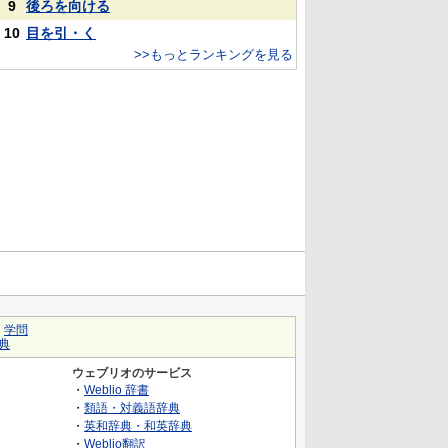
9
後ろを向ける
10
目を引・く
>>もっとランキングを見る
｜
学問
典
ウェブリオのサービス
・
Weblio 辞書
・
類語・対義語辞典
・
英和辞典・和英辞典
・
Weblio翻訳