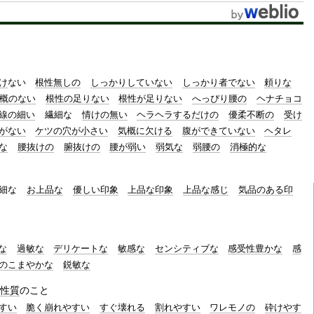
t
e
け
ない
根性無しの
しっかりしていない
しっかり者でない
頼りな
概のない
根性の足りない
根性が足りない
へっぴり腰の
ヘナチョコ
線の細い
繊細な
情けの無い
ヘラヘラするだけの
優柔不断の
受け
がない
ケツの穴が小さい
気概に欠ける
腹ができていない
ヘタレ
な
腰抜けの
腑抜けの
腰が弱い
弱気な
弱腰の
消極的な
細な
お上品な
優しい印象
上品な印象
上品な感じ
気品のある印
な
過敏な
デリケートな
敏感な
センシティブな
感受性豊かな
感
のこまやかな
鋭敏な
性質
のこと
すい
脆く崩れやすい
すぐ壊れる
割れやすい
ワレモノの
砕けやす