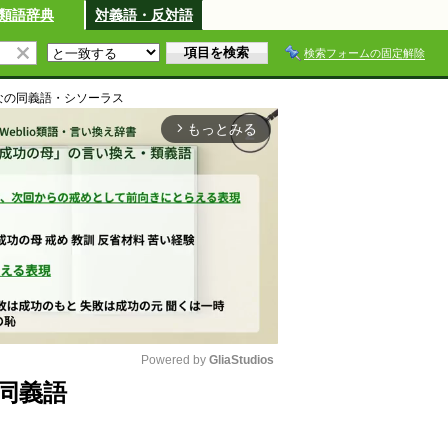
類語辞典
対義語・反対語
検索フォームの固定解除
な
の同義語・シソーラス
もっとみる
arrow_forward_ios
Powered by 
GliaStudios
同義語
M
u