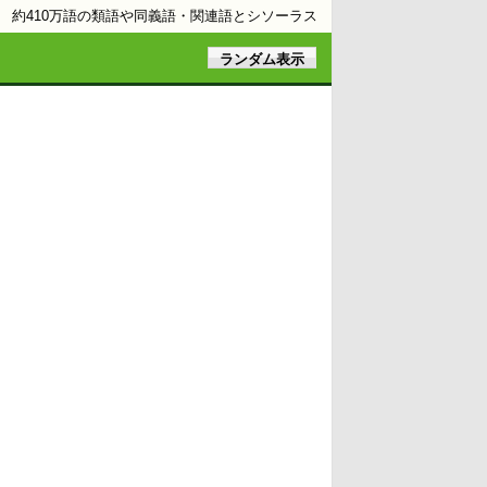
約410万語の類語や同義語・関連語とシソーラス