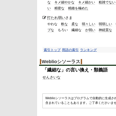
な
キメ細やかな
キメ細かい
粗雑でない
い
精密な
精緻を極めた
打たれ弱い
さま
やわな
軟な
柔な
弱々しい
弱弱しい
ブな
もろい
繊細な
か弱い
神経質な
索引トップ
用語の索引
ランキング
Weblioシソーラス
「
繊細な
」の言い換え・類義語
せんさいな
Weblioシソーラスはプログラムで自動的に生成
含まれていることもあります。ご了承くださいま