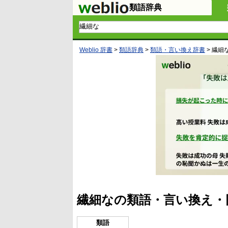
類語辞典
Weblio 辞書
>
類語辞典
>
類語・言い換え辞書
>
繊細
繊細なの類語・言い換え・
類語