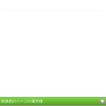
肉体的のページの著作権