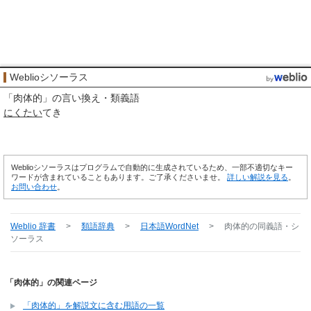
Weblioシソーラス
「
肉体的
」の言い換え・類義語
にくたい
てき
Weblioシソーラスはプログラムで自動的に生成されているため、一部不適切なキー
ワードが含まれていることもあります。ご了承くださいませ。
詳しい解説を見る
。
お問い合わせ
。
Weblio 辞書
>
類語辞典
>
日本語WordNet
>
肉体的
の同義語・シ
ソーラス
「肉体的」の関連ページ
「肉体的」を解説文に含む用語の一覧