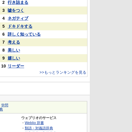
2
行き詰まる
3
嘘をつく
4
ネガティブ
5
ドキドキする
6
詳しく知っている
7
考える
8
美しい
9
嬉しい
10
リーダー
>>もっとランキングを見る
｜
学問
典
ウェブリオのサービス
・
Weblio 辞書
・
類語・対義語辞典