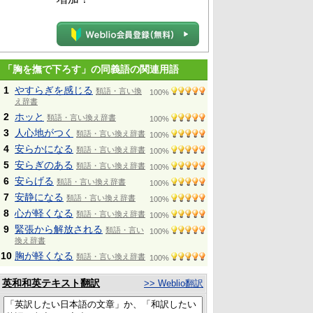
「胸を撫で下ろす」の同義語の関連用語
1
やすらぎを感じる
類語・言い換
100%
え辞書
2
ホッと
類語・言い換え辞書
100%
3
人心地がつく
類語・言い換え辞書
100%
4
安らかになる
類語・言い換え辞書
100%
5
安らぎのある
類語・言い換え辞書
100%
6
安らげる
類語・言い換え辞書
100%
7
安静になる
類語・言い換え辞書
100%
8
心が軽くなる
類語・言い換え辞書
100%
9
緊張から解放される
類語・言い
100%
換え辞書
10
胸が軽くなる
類語・言い換え辞書
100%
英和和英テキスト翻訳
>> Weblio翻訳