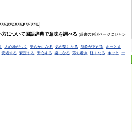
い方について国語辞典で意味を調べる
(辞書の解説ページにジャン
す
人心地がつく
安らかになる
気が楽になる
溜飲が下がる
ホッとす
安堵する
安定する
安心する
楽になる
落ち着き
軽くなる
ホッと
一