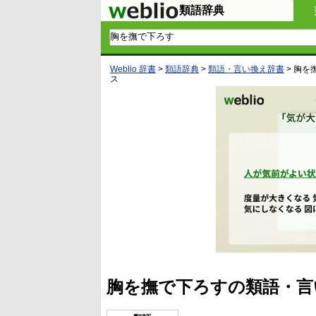
類語辞典
Weblio 辞書
>
類語辞典
>
類語・言い換え辞書
>
胸を
ス
胸を撫で下ろすの類語・言