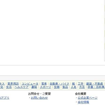
ネス
｜
業界用語
｜
コンピュータ
｜
電車
｜
自動車・バイク
｜
船
｜
工学
｜
建築・不動産
文化
｜
生活
｜
ヘルスケア
｜
趣味
｜
スポーツ
｜
生物
｜
食品
｜
人名
｜
方言
｜
辞書・百科事
お問合せ・ご要望
会社概要
のアプリ
・
お問い合わせ
・
公式企業ページ
・
会社情報