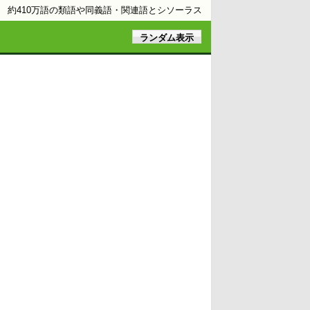
約410万語の類語や同義語・関連語とシソーラス