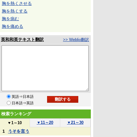
胸を熱くさせる
胸を熱くする
胸を病む
胸を痛める
英和和英テキスト翻訳
>> Weblio翻訳
英語⇒日本語
日本語⇒英語
検索ランキング
▼
11～20
▼
21～30
▼
1～10
1
うそを言う