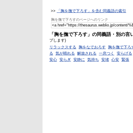
>>
「胸を撫で下ろす」を含む同義語の索引
胸を撫で下ろすのページへのリンク
「胸を撫で下ろす」の同義語・別の言
プします)
リラックスする
胸をなでおろす
胸を撫で下ろ
る
気が晴れる
解放される
一息つく
安らげる
安心
安らぎ
安静に
気持ち
安堵
心安
緊張