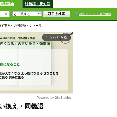
類語辞典
対義語・反対語
検索フォームの固定解除
撫で下ろす
の同義語・シソーラ
もっとみる
arrow_forward_ios
Powered by 
GliaStudios
い換え・同義語
M