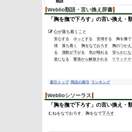
類語
Weblio類語・言い換え辞書
「
胸を撫で下ろす
」の言い換え・
心が落ち着く
こと
安心する
ホッとする
安堵する
胸を撫で
堵
落ち着く
胸をなでおろす
胸のつかえ
る
溜飲が下がる
気が晴れる
安らかにな
楽になる
緊張から解放される
リラックス
索引トップ
用語の索引
ランキング
Weblioシソーラス
「
胸を撫で下ろす
」の言い換え・
むねをなでおろす
胸をなで
下ろす