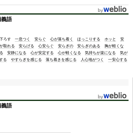
u
t
類義語
e
下ろす
一息つく
安らぐ
心が落ち着く
ほっこりする
ホッと
安
が取れる
安らげる
心安らぐ
安らぎの
安らぎのある
胸が軽くな
る
安静になる
心が安定する
心が軽くなる
気持ちが楽になる
気が
する
やすらぎを感じる
落ち着きを感じる
人心地がつく
一安心する
類義語