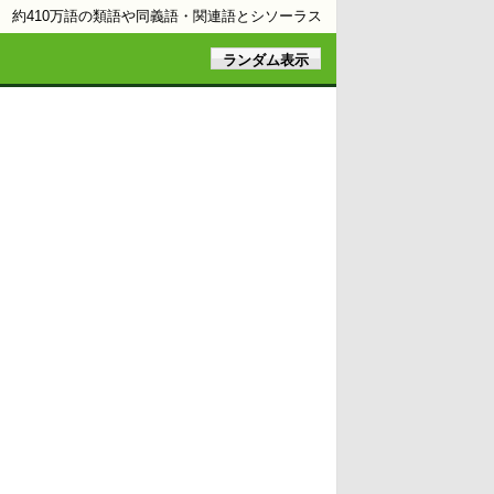
約410万語の類語や同義語・関連語とシソーラス