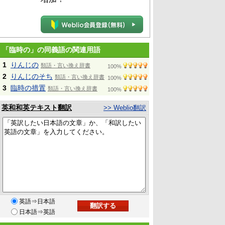
「臨時の」の同義語の関連用語
1
りんじの
類語・言い換え辞書
100%
2
りんじのそち
類語・言い換え辞書
100%
3
臨時の措置
類語・言い換え辞書
100%
英和和英テキスト翻訳
>> Weblio翻訳
英語⇒日本語
日本語⇒英語