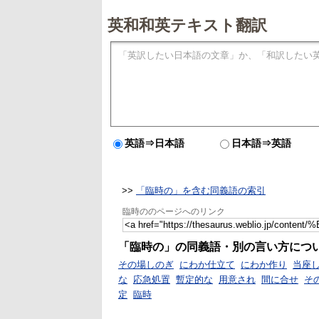
英和和英テキスト翻訳
英語⇒日本語
日本語⇒英語
>>
「臨時の」を含む同義語の索引
臨時ののページへのリンク
「臨時の」の同義語・別の言い方につ
その場しのぎ
にわか仕立て
にわか作り
当座
な
応急処置
暫定的な
用意され
間に合せ
そ
定
臨時