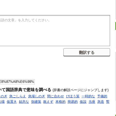
いて国語辞典で意味を調べる
(辞書の解説ページにジャンプします)
しのぎ
急ごしらえ
急場しのぎ
間に合わせ
びほう策
一時的な
予備的
の場
仮置き
姑息な
弥縫策
敢えず
本格的
簡易的
仮設
当座
急造
暫