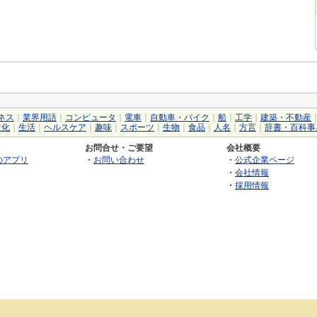
ネス
｜
業界用語
｜
コンピュータ
｜
電車
｜
自動車・バイク
｜
船
｜
工学
｜
建築・不動産
文化
｜
生活
｜
ヘルスケア
｜
趣味
｜
スポーツ
｜
生物
｜
食品
｜
人名
｜
方言
｜
辞書・百科事
お問合せ・ご要望
会社概要
のアプリ
・
お問い合わせ
・
公式企業ページ
・
会社情報
・
採用情報