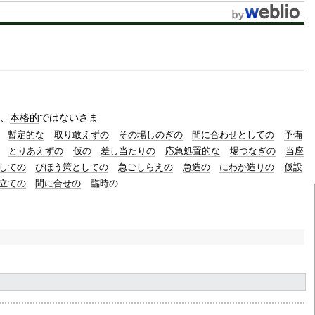
t
e
、
本格的
ではないさま
暫定的な
取り敢えずの
その場しのぎの
間に合わせとしての
予備
とりあえずの
仮の
差し当たりの
応急処置的な
場つなぎの
当座
しての
びほう策としての
急ごしらえの
急造の
にわか造りの
仮設
立ての
間に合せの
臨時の