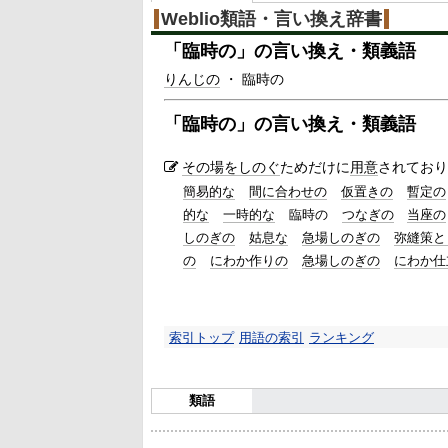
Weblio類語・言い換え辞書
「
臨時の
」の言い換え・類義語
りんじの
・ 臨時の
「
臨時の
」の言い換え・類義語
その場をしのぐ
ためだけに
用意
されており
簡易的な
間に合わせの
仮置きの
暫定の
的な
一時的な
臨時の
つなぎの
当座の
しのぎの
姑息な
急場しのぎの
弥縫策と
の
にわか作りの
急場しのぎの
にわか仕
索引トップ
用語の索引
ランキング
類語