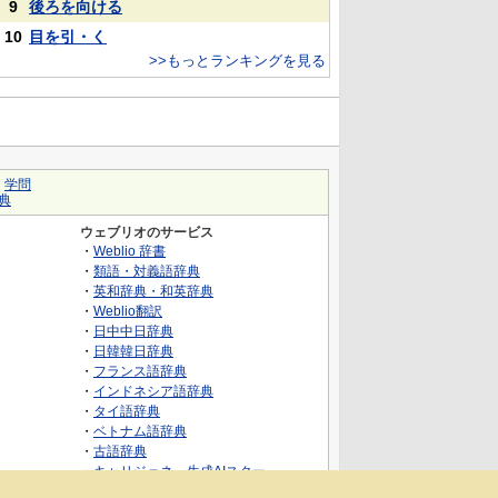
9
後ろを向ける
10
目を引・く
>>もっとランキングを見る
｜
学問
典
ウェブリオのサービス
・
Weblio 辞書
・
類語・対義語辞典
・
英和辞典・和英辞典
・
Weblio翻訳
・
日中中日辞典
・
日韓韓日辞典
・
フランス語辞典
・
インドネシア語辞典
・
タイ語辞典
・
ベトナム語辞典
・
古語辞典
・
キャリジェネ～生成AIスクー
ル・AIスキルでキャリアアップ～