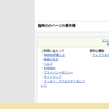
臨時ののページの著作権
ビジ
ご利用にあたって
便利な機能
・
Weblio辞書とは
・
ウェブリオ
・
検索の仕方
・
ヘルプ
・
利用規約
・
プライバシーポリシー
・
サイトマップ
・
クッキー・アクセスデータにつ
いて