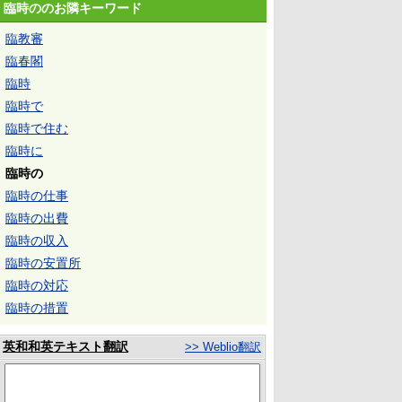
臨時ののお隣キーワード
臨教審
臨春閣
臨時
臨時で
臨時で住む
臨時に
臨時の
臨時の仕事
臨時の出費
臨時の収入
臨時の安置所
臨時の対応
臨時の措置
英和和英テキスト翻訳
>> Weblio翻訳