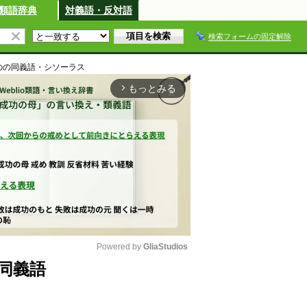
類語辞典
対義語・反対語
検索フォームの固定解除
の
の同義語・シソーラス
もっとみる
arrow_forward_ios
Powered by 
GliaStudios
同義語
M
u