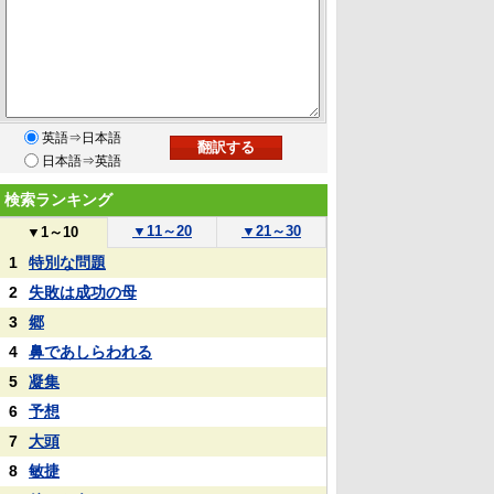
英語⇒日本語
日本語⇒英語
検索ランキング
▼
11～20
▼
21～30
▼
1～10
1
特別な問題
2
失敗は成功の母
3
郷
4
鼻であしらわれる
5
凝集
6
予想
7
大頭
8
敏捷