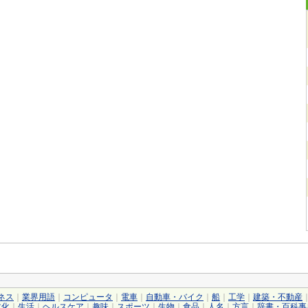
ネス
｜
業界用語
｜
コンピュータ
｜
電車
｜
自動車・バイク
｜
船
｜
工学
｜
建築・不動産
文化
｜
生活
｜
ヘルスケア
｜
趣味
｜
スポーツ
｜
生物
｜
食品
｜
人名
｜
方言
｜
辞書・百科事