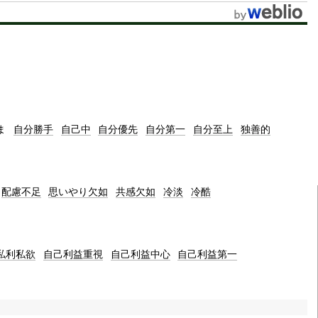
t
e
ま
自分勝手
自己中
自分
優先
自分
第一
自分
至上
独善的
配慮不足
思いやり
欠如
共感
欠如
冷淡
冷酷
私利私欲
自己
利益
重視
自己
利益
中心
自己
利益第一