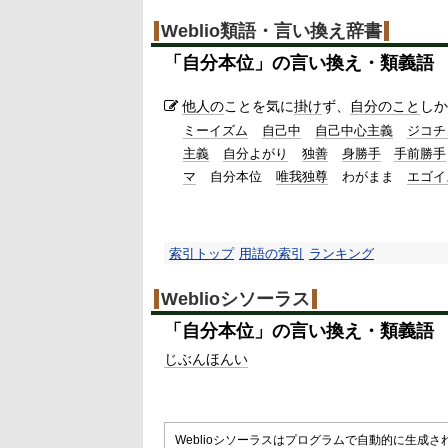
Weblio類語・言い換え辞書
「
自分本位
」の言い換え・類義語
他人の
ことを気に
掛け
ず、
自分のこと
しか
ミーイズム
自己中
自己中心主義
ジコチ
主義
自分よがり
独善
身勝手
手前勝手
マ
自分本位
唯我独尊
わがまま
エゴイ
索引トップ
用語の索引
ランキング
Weblioシソーラス
「
自分本位
」の言い換え・類義語
じぶんほんい
Weblioシソーラスはプログラムで自動的に生成