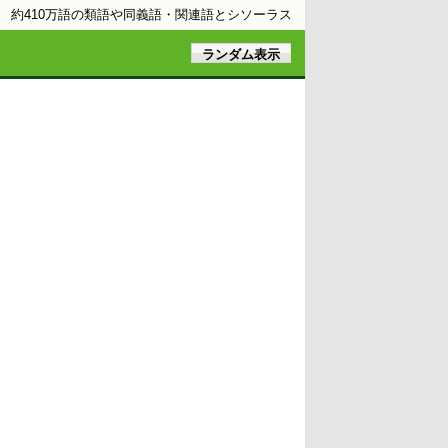
約410万語の類語や同義語・関連語とシソーラス