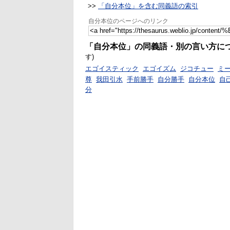
>>
「自分本位」を含む同義語の索引
自分本位のページへのリンク
「自分本位」の同義語・別の言い方に
す)
エゴイスティック
エゴイズム
ジコチュー
ミ
尊
我田引水
手前勝手
自分勝手
自分本位
自
分