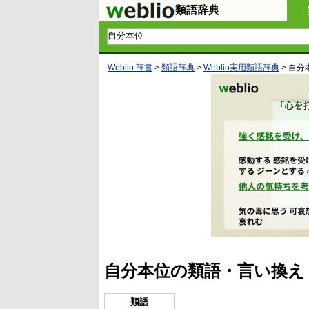
類語辞典
Weblio 辞書
>
類語辞典
>
Weblio実用類語辞典
>
自分
自分本位の類語・言い換え
類語