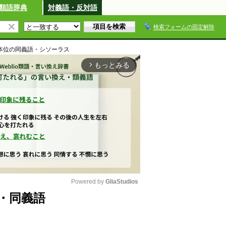
類語辞典
対義語・反対語
検索フォームの固定解除
本位
の同義語・シソーラス
もっとみる
arrow_forward_ios
Powered by 
GliaStudios
・同義語
M
u