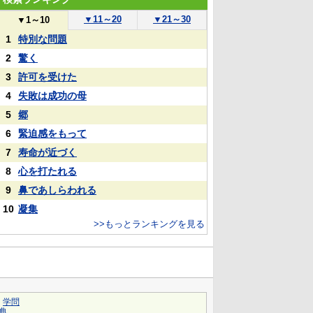
▼
11～20
▼
21～30
▼
1～10
1
特別な問題
2
驚く
3
許可を受けた
4
失敗は成功の母
5
郷
6
緊迫感をもって
7
寿命が近づく
8
心を打たれる
9
鼻であしらわれる
10
凝集
>>もっとランキングを見る
｜
学問
典