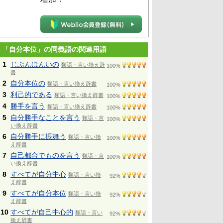
「自分本位」の同義語の関連用語
1
じぶんほんいの
類語・言い換え辞
100%
書
2
自分本位の
類語・言い換え辞書
100%
3
利己的である
類語・言い換え辞書
100%
4
勝手を言う
類語・言い換え辞書
100%
5
自分勝手なことを言う
類語・言
100%
い換え辞書
6
自分勝手に振舞う
類語・言い換
100%
え辞書
7
自己都合でものを言う
類語・言
100%
い換え辞書
8
すべてが自分中心
類語・言い換
92%
え辞書
9
すべてが自分本位
類語・言い換
92%
え辞書
10
すべてが自己中心的
類語・言い
92%
換え辞書