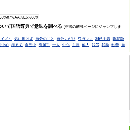
ついて国語辞典で意味を調べる
(辞書の解説ページにジャンプしま
ーイズム
気に掛けず
自分のこと
自分よがり
ワガママ
利己主義
唯我独
己中心
考えて
自己中
身勝手
一人
中心
主義
他人
我侭
我執
独善
自