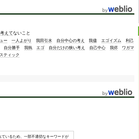
考えて
ないこと
ュー
一人よがり
我田引水
自分中心の考え
我儘
エゴイズム
利己
自分勝手
我執
エゴ
自分だけの狭い考え
自己中心
我侭
ワガマ
スティック
されているため、一部不適切なキーワードが