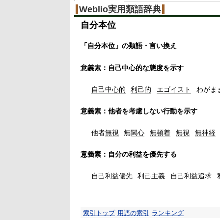
Weblio実用類語辞典
自分本位
「自分本位」の類語・言い換え
意義素：自己中心的な態度を示す
自己中心的
利己的
エゴイスト
わがま
意義素：他者を考慮しない行動を示す
他者
無視
無
関心
無頓着
無視
無神経
意義素：自分の利益を優先する
自己
利益優先
利己主義
自己
利益
追求
索引トップ
用語の索引
ランキング