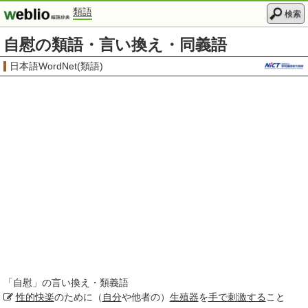
類語
検索
自慰の類語・言い換え・同義語
日本語WordNet(類語)
「
自慰
」の言い換え・類義語
性的
快楽
のために（
自分
や他者の）
生殖器
を
手で
刺激する
こと