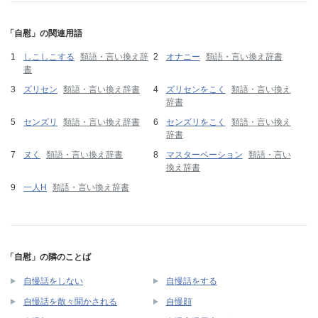
「自慰」の関連用語
しこしこする
類語・言い換え辞
オナニー
類語・言い換え辞書
書
ズリセン
類語・言い換え辞書
ズリセンをこく
類語・言い換え
辞書
センズリ
類語・言い換え辞書
センズリをこく
類語・言い換え
辞書
ヌく
類語・言い換え辞書
マスターベーション
類語・言い
換え辞書
一人H
類語・言い換え辞書
「自慰」の隣のことば
自慢話をしない
自慢話をする
自慢話を散々聞かされる
自慢顔