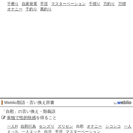
千擦り
自家発電
手淫
マスターベーション
千摺り
万釣り
万摺
オナニー
千釣り
萬釣り
Weblio類語・言い換え辞書
「
自慰
」の言い換え・類義語
単独で
性的
快感
を得ること
一人H
自慰行為
センズリ
ズリセン
自慰
オナニー
シコシコ
一人
えっち
一人エッチ
自涜
手淫
マスターベーション