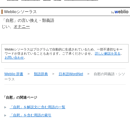
Weblioシソーラス
「
自慰
」の言い換え・類義語
じい
オナニー
Weblioシソーラスはプログラムで自動的に生成されているため、一部不適切なキー
ワードが含まれていることもあります。ご了承くださいませ。
詳しい解説を見る
。
お問い合わせ
。
Weblio 辞書
>
類語辞典
>
日本語WordNet
>
自慰
の同義語・シソ
ーラス
「自慰」の関連ページ
「自慰」を解説文に含む用語の一覧
「自慰」を含む用語の索引