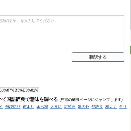
いて国語辞典で意味を調べる
(辞書の解説ページにジャンプします)
く
飛び切り
何より
余っ程
大きに
広範囲
殊の外
然許り
程よく
至り