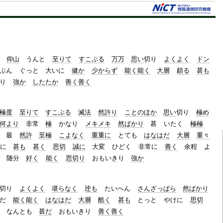
t
e
仰山
うんと
至りて
すこぶる
万万
思い
切り
よくよく
ドン
ぶん
ぐっと
大いに
健か
少からず
能く能く
大層
頗る
甚も
り
強か
したたか
善く善く
極度
至りて
すこぶる
滅法
然許り
ことのほか
思い
切り
極め
何より
非常
極
かなり
メキメキ
然ばかり
甚
いたく
極極
最
然許
至極
こよなく
重重に
とても
はなはだ
大層
重々
に
甚も
甚く
思切
誠に
大変
ひどく
非常に
善く
余程
よ
随分
好く
能く
思切り
おもいきり
強か
切り
よくよく
堪らなく
迚も
たいへん
さんざっぱら
然ばかり
だ
能く能く
はなはだ
大層
酷く
甚も
とっと
やけに
思切
なんとも
甚だ
おもいきり
善く善く