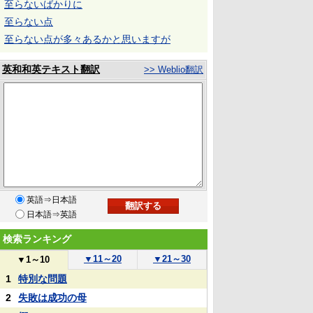
至らないばかりに
至らない点
至らない点が多々あるかと思いますが
英和和英テキスト翻訳
>> Weblio翻訳
英語⇒日本語
日本語⇒英語
検索ランキング
▼
11～20
▼
21～30
▼
1～10
1
特別な問題
2
失敗は成功の母