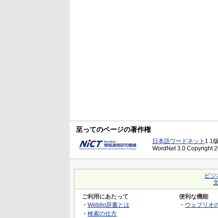
至ってのページの著作権
日本語ワードネット
1.1
WordNet 3.0 Copyright 20
ビジ
ご利用にあたって
便利な機能
・
Weblio辞書とは
・
ウェブリオ
・
検索の仕方