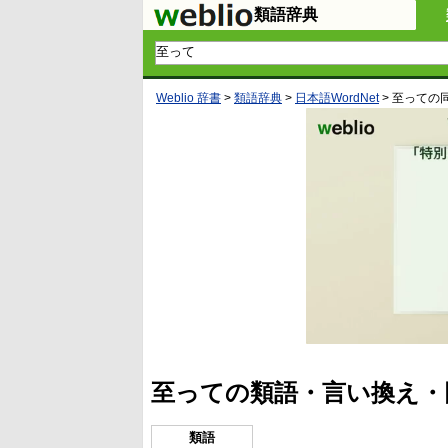
類語辞典
Weblio 辞書
>
類語辞典
>
日本語WordNet
>
至って
の
至っての類語・言い換え・
類語