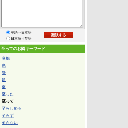
英語⇒日本語
日本語⇒英語
至ってのお隣キーワード
臭鴨
臰
臱
臲
至
至った
至って
至らしめる
至らず
至らない