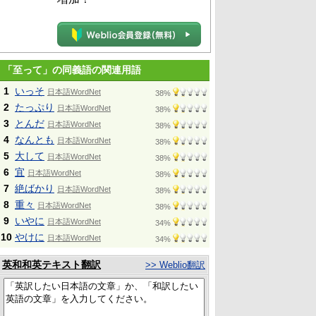
「至って」の同義語の関連用語
1
いっそ
日本語WordNet
38%
2
たっぷり
日本語WordNet
38%
3
とんだ
日本語WordNet
38%
4
なんとも
日本語WordNet
38%
5
大して
日本語WordNet
38%
6
宜
日本語WordNet
38%
7
絶ばかり
日本語WordNet
38%
8
重々
日本語WordNet
38%
9
いやに
日本語WordNet
34%
10
やけに
日本語WordNet
34%
英和和英テキスト翻訳
>> Weblio翻訳