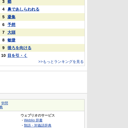
3
郷
4
鼻であしらわれる
5
凝集
6
予想
7
大頭
8
敏捷
9
後ろを向ける
10
目を引・く
>>もっとランキングを見る
｜
学問
典
ウェブリオのサービス
・
Weblio 辞書
・
類語・対義語辞典