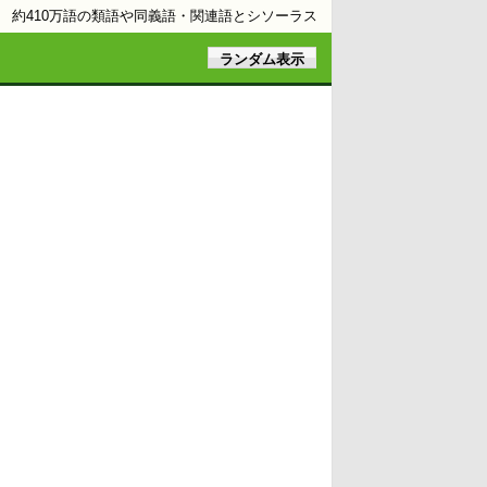
約410万語の類語や同義語・関連語とシソーラス