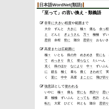
日本語WordNet(類語)
「
至って
」の言い換え・類義語
非常に大きい
程度
や
範囲
まで
大分
ずんと
大きに
極々
痛も
余っ程
と
どんと
ぎょうさん
万々
極極
ずい
思切
余程
世に
随分
思切り
おもいき
高度または
広範囲に
極々
いとも
殊の外
めきめき
世にも
て
めっきり
良く
堪らなく
たいへん
克く
殊のほか
なにより
中々
ずいぶん
に
頗る
極く
最も
痛く
きわめて
実
く
寔に
中中
高度
まことに
飛び切り
強意
語として
使われる
いやに
極々
痛も
世にも
然許り
思い
甚
極極
ずいぶん
とっても
然許
とん
転た
大変
ひどく
何とも
随分
思切り