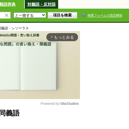
類語辞典
対義語・反対語
検索フォームの固定解除
同義語・シソーラス
もっとみる
arrow_forward_ios
Powered by 
GliaStudios
同義語
M
u