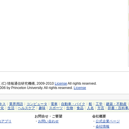
版 (C) 情報通信研究機構, 2009-2010
License
All rights reserved.
06 by Princeton University. All rights reserved.
License
ネス
｜
業界用語
｜
コンピュータ
｜
電車
｜
自動車・バイク
｜
船
｜
工学
｜
建築・不動産
文化
｜
生活
｜
ヘルスケア
｜
趣味
｜
スポーツ
｜
生物
｜
食品
｜
人名
｜
方言
｜
辞書・百科事
お問合せ・ご要望
会社概要
のアプリ
・
お問い合わせ
・
公式企業ページ
・
会社情報