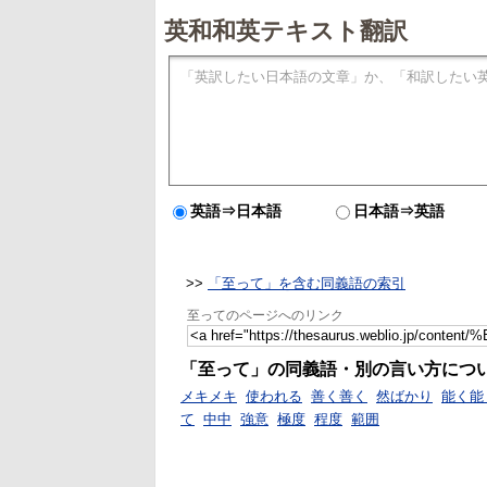
英和和英テキスト翻訳
英語⇒日本語
日本語⇒英語
>>
「至って」を含む同義語の索引
至ってのページへのリンク
「至って」の同義語・別の言い方につ
メキメキ
使われる
善く善く
然ばかり
能く能
て
中中
強意
極度
程度
範囲