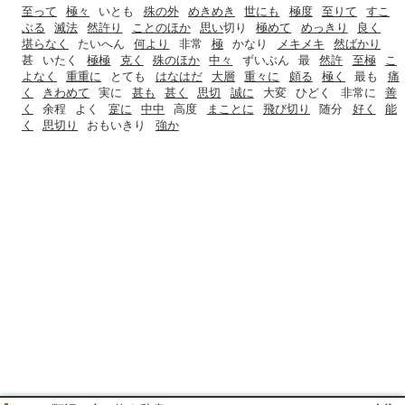
至って
極々
いとも
殊の外
めきめき
世にも
極度
至りて
すこ
ぶる
滅法
然許り
ことのほか
思い
切り
極めて
めっきり
良く
堪らなく
たいへん
何より
非常
極
かなり
メキメキ
然ばかり
甚
いたく
極極
克く
殊のほか
中々
ずいぶん
最
然許
至極
こ
よなく
重重に
とても
はなはだ
大層
重々に
頗る
極く
最も
痛
く
きわめて
実に
甚も
甚く
思切
誠に
大変
ひどく
非常に
善
く
余程
よく
寔に
中中
高度
まことに
飛び切り
随分
好く
能
く
思切り
おもいきり
強か