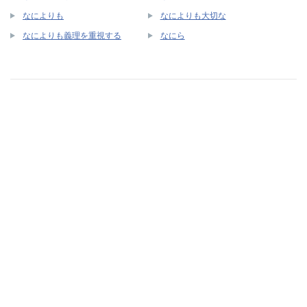
なによりも
なによりも大切な
なによりも義理を重視する
なにら