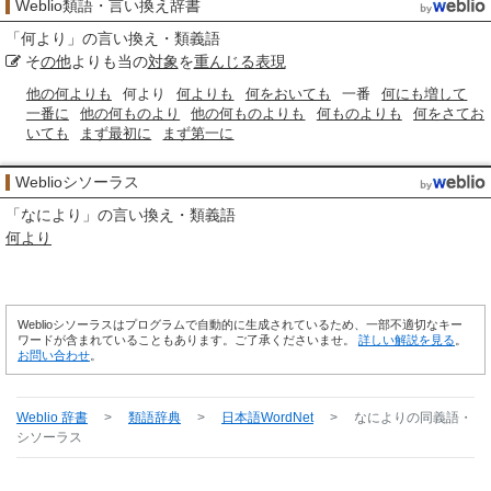
Weblio類語・言い換え辞書
「
何より
」の言い換え・類義語
そ
の他
よりも当の
対象
を
重んじる
表現
他の何よりも
何より
何よりも
何をおいても
一番
何にも増して
一番に
他の何ものより
他の何ものよりも
何ものよりも
何をさてお
いても
まず最初に
まず第一に
Weblioシソーラス
「
なにより
」の言い換え・類義語
何より
Weblioシソーラスはプログラムで自動的に生成されているため、一部不適切なキー
ワードが含まれていることもあります。ご了承くださいませ。
詳しい解説を見る
。
お問い合わせ
。
Weblio 辞書
>
類語辞典
>
日本語WordNet
>
なにより
の同義語・
シソーラス