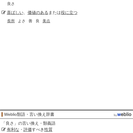
良さ
喜ばしい
、
価値のある
または
役に立つ
長所
よさ
善
良
美点
Weblio類語・言い換え辞書
「
良さ
」の言い換え・類義語
有利な
・
評価
すべき
性質