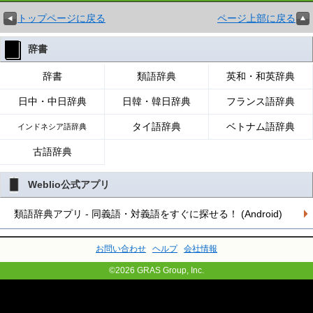
トップページに戻る
ページ上部に戻る
辞書
辞書
類語辞典
英和・和英辞典
日中・中日辞典
日韓・韓日辞典
フランス語辞典
タイ語辞典
ベトナム語辞典
インドネシア語辞典
古語辞典
Weblio公式アプリ
類語辞典アプリ - 同義語・対義語をすぐに探せる！ (Android)
お問い合わせ
ヘルプ
会社情報
©2026 GRAS Group, Inc.