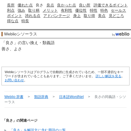
長所
優れた点
良さ
良点
良かった点
良い所
評価できるポイント
利点
強み
取り柄
メリット
有利性
優位性
特性
特色
セールス
ポイント
誇れる点
アドバンテージ
身上
取り得
美点
見どころ
得な点
特長
Weblioシソーラス
「
良さ
」の言い換え・類義語
善さ
よさ
Weblioシソーラスはプログラムで自動的に生成されているため、一部不適切なキー
ワードが含まれていることもあります。ご了承くださいませ。
詳しい解説を見る
。
お問い合わせ
。
Weblio 辞書
>
類語辞典
>
日本語WordNet
>
良さ
の同義語・シソ
ーラス
「良さ」の関連ページ
「良さ」を解説文に含む用語の一覧