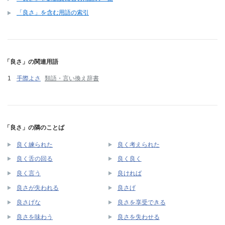
「良さ」を含む用語の索引
「良さ」の関連用語
手際よさ
類語・言い換え辞書
「良さ」の隣のことば
良く練られた
良く考えられた
良く舌の回る
良く良く
良く言う
良ければ
良さが失われる
良さげ
良さげな
良さを享受できる
良さを味わう
良さを失わせる