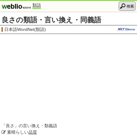
類語
検索
良さの類語・言い換え・同義語
日本語WordNet(類語)
「
良さ
」の言い換え・類義語
素晴らしい
品質