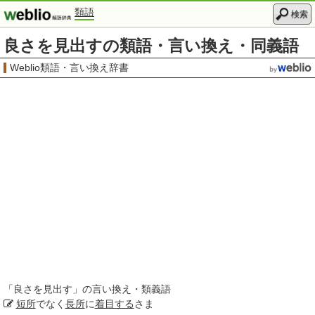
類語
検索
良さを見出すの類語・言い換え・同義語
Weblio類語・言い換え辞書
「
良さを見出す
」の言い換え・類義語
短所
でなく
長所
に
着目する
さま