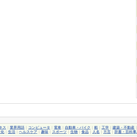
ネス
｜
業界用語
｜
コンピュータ
｜
電車
｜
自動車・バイク
｜
船
｜
工学
｜
建築・不動産
文化
｜
生活
｜
ヘルスケア
｜
趣味
｜
スポーツ
｜
生物
｜
食品
｜
人名
｜
方言
｜
辞書・百科事