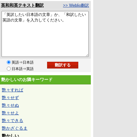
英和和英テキスト翻訳
>> Weblio翻訳
英語⇒日本語
日本語⇒英語
艶かしいのお隣キーワード
艶々すれば
艶々せず
艶々せぬ
艶々せよ
艶々できる
艶かざぐるま
艶かしい