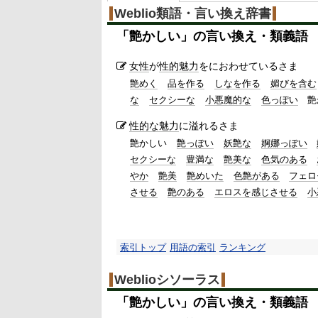
Weblio類語・言い換え辞書
「
艶かしい
」の言い換え・類義語
女性
が
性的
魅力
をにおわせているさま
艶めく
品を作る
しなを作る
媚びを含む
な
セクシーな
小悪魔的な
色っぽい
艶
性的な
魅力
に溢れるさま
艶かしい
艶っぽい
妖艶な
婀娜っぽい
セクシーな
豊満な
艶美な
色気のある
やか
艶美
艶めいた
色艶がある
フェロ
させる
艶のある
エロスを感じさせる
小
索引トップ
用語の索引
ランキング
Weblioシソーラス
「
艶かしい
」の言い換え・類義語