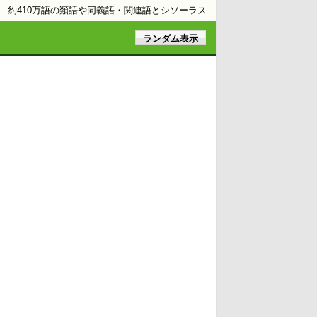
約410万語の類語や同義語・関連語とシソーラス