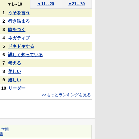
▼
11～20
▼
21～30
▼
1～10
1
うそを言う
2
行き詰まる
3
嘘をつく
4
ネガティブ
5
ドキドキする
6
詳しく知っている
7
考える
8
美しい
9
嬉しい
10
リーダー
>>もっとランキングを見る
｜
学問
典