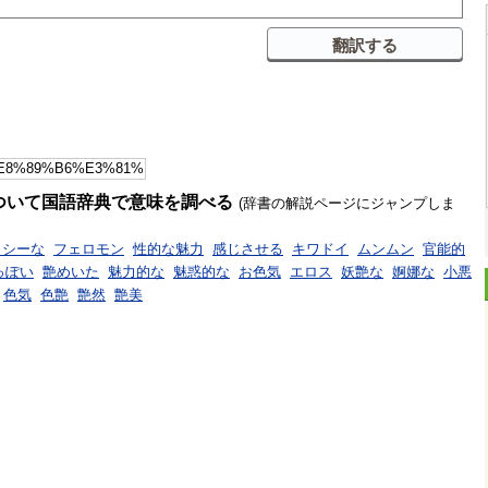
ついて国語辞典で意味を調べる
(辞書の解説ページにジャンプしま
クシーな
フェロモン
性的な魅力
感じさせる
キワドイ
ムンムン
官能的
っぽい
艶めいた
魅力的な
魅惑的な
お色気
エロス
妖艶な
婀娜な
小悪
色気
色艶
艶然
艶美