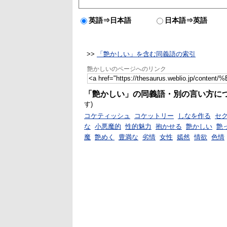
英語⇒日本語
日本語⇒英語
>>
「艶かしい」を含む同義語の索引
艶かしいのページへのリンク
「艶かしい」の同義語・別の言い方に
す)
コケティッシュ
コケットリー
しなを作る
セ
な
小悪魔的
性的魅力
抱かせる
艶かしい
艶
魔
艶めく
豊満な
劣情
女性
嫣然
情欲
色情