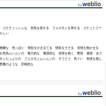
コケティッシュな
色気を発する
フェロモンを発する
コケットリー
かしい
婀娜な
色っぽい
情欲をかき立てる
情欲をそそる
劣情を抱かせる
お色気ムンムンの
魅力的な
魅惑的な
劣情を抱く
艶然
嫣然
あで
モンたっぷりの
フェロモンムンムンの
キワドイ
危うい
色情を感じ
悪魔のような
官能的な