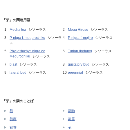
「芽」の関連用語
Mecha tea
シソーラス
Megu Hirose
シソーラス
P. nigra f. megurochiku
シソーラ
P. nigra f. mejiro
シソーラス
ス
Phyllostachys nigra cv.
Turion (botany)
シソーラス
Megurochiku
シソーラス
blast
シソーラス
gustatory bud
シソーラス
lateral bud
シソーラス
perennial
シソーラス
「芽」の隣のことば
芻
芻狗
芻蕘
芻霊
芻黍
芼