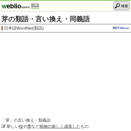
類語
検索
芽の類語・言い換え・同義語
日本語WordNet(類語)
「
芽
」の言い換え・類義語
新しい
枝
や
蕾
など
植物の
新しく
成長した
もの