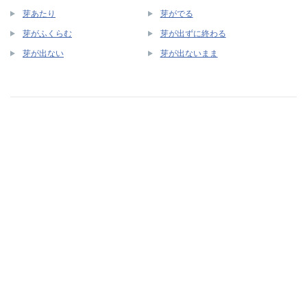
芽あたり
芽がでる
芽がふくらむ
芽が出ずに終わる
芽が出ない
芽が出ないまま