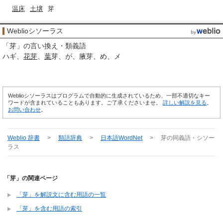
温床
土壌
芽
Weblioシソーラス
「
芽
」の言い換え・類義語
ハギ
花芽
葉
芽
が
腋芽
め
メ
Weblioシソーラスはプログラムで自動的に生成されているため、一部不適切なキー
ワードが含まれていることもあります。ご了承くださいませ。
詳しい解説を見る
。
お問い合わせ
。
Weblio 辞書
>
類語辞典
>
日本語WordNet
>
芽
の同義語・シソー
ラス
「芽」の関連ページ
「芽」を解説文に含む用語の一覧
「芽」を含む用語の索引