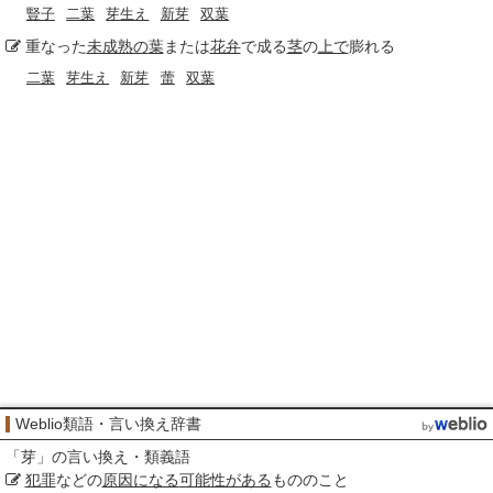
豎子
二葉
芽生え
新芽
双葉
重なった
未成熟の
葉
または
花弁
で成る
茎
の
上で
膨れる
二葉
芽生え
新芽
蕾
双葉
Weblio類語・言い換え辞書
「
芽
」の言い換え・類義語
犯罪
などの
原因になる
可能性がある
もののこと