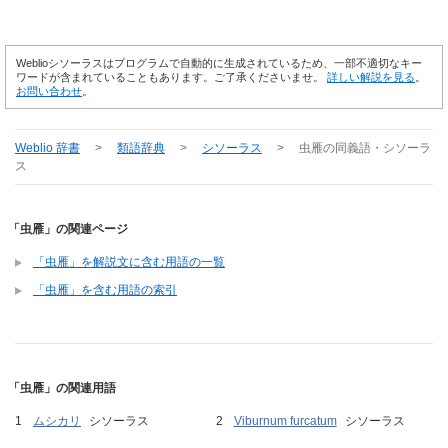
Weblioシソーラスはプログラムで自動的に生成されているため、一部不適切なキー
ワードが含まれていることもあります。ご了承くださいませ。
詳しい解説を見る
。
お問い合わせ
。
Weblio 辞書
>
類語辞典
>
シソーラス
>
虫雁
の同義語・シソーラ
ス
「虫雁」の関連ページ
「虫雁」を解説文に含む用語の一覧
「虫雁」を含む用語の索引
「虫雁」の関連用語
ムシカリ
シソーラス
Viburnum furcatum
シソーラス