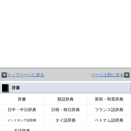
トップページに戻る
ページ上部に戻る
辞書
辞書
類語辞典
英和・和英辞典
日中・中日辞典
日韓・韓日辞典
フランス語辞典
タイ語辞典
ベトナム語辞典
インドネシア語辞典
古語辞典