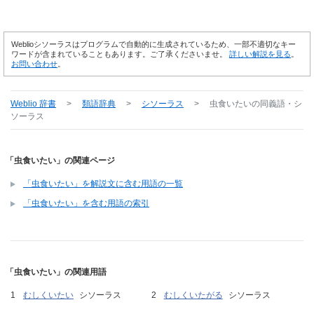
Weblioシソーラスはプログラムで自動的に生成されているため、一部不適切なキー
ワードが含まれていることもあります。ご了承くださいませ。
詳しい解説を見る
。
お問い合わせ
。
Weblio 辞書
>
類語辞典
>
シソーラス
>
虫食いたい
の同義語・シ
ソーラス
「虫食いたい」の関連ページ
「虫食いたい」を解説文に含む用語の一覧
「虫食いたい」を含む用語の索引
「虫食いたい」の関連用語
むしくいたい
シソーラス
むしくいたがる
シソーラス