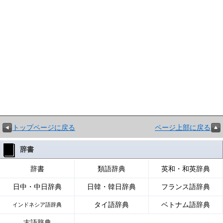
トップページに戻る
ページ上部に戻る
辞書
辞書
類語辞典
英和・和英辞典
日中・中日辞典
日韓・韓日辞典
フランス語辞典
タイ語辞典
ベトナム語辞典
インドネシア語辞典
古語辞典