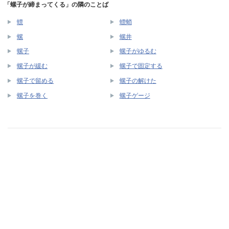
「螺子が締まってくる」の隣のことば
螵
螵蛸
螺
螺井
螺子
螺子がゆるむ
螺子が緩む
螺子で固定する
螺子で留める
螺子の解けた
螺子を巻く
螺子ゲージ