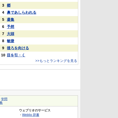
3
郷
4
鼻であしらわれる
5
凝集
6
予想
7
大頭
8
敏捷
9
後ろを向ける
10
目を引・く
>>もっとランキングを見る
｜
学問
典
ウェブリオのサービス
・
Weblio 辞書