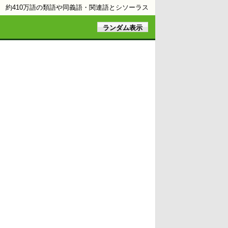
約410万語の類語や同義語・関連語とシソーラス