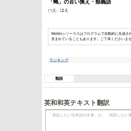
「
蝿
」の言い換え・類義語
ハエ
はえ
Weblioシソーラスはプログラムで自動的に生成
含まれていることもあります。ご了承くださいま
ランキング
類語
英和和英テキスト翻訳