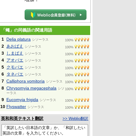
「蠅」の同義語の関連用語
1
Delia platura
シソーラス
100%
2
あおばえ
シソーラス
100%
3
しまばえ
シソーラス
100%
4
アオバエ
シソーラス
100%
5
クモバエ
シソーラス
100%
6
タネバエ
シソーラス
100%
7
Calliphora vomitoria
シソーラス
100%
8
Chrysomyia megacephala
シソ
100%
ーラス
9
Eucomyia frigida
シソーラス
100%
10
Flyswatter
シソーラス
100%
英和和英テキスト翻訳
>> Weblio翻訳