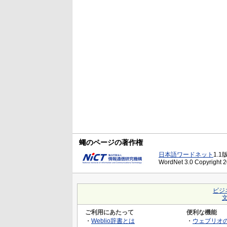
蠅のページの著作権
日本語ワードネット
1.1
WordNet 3.0 Copyright 20
ビジ
ご利用にあたって
便利な機能
・
Weblio辞書とは
・
ウェブリオ