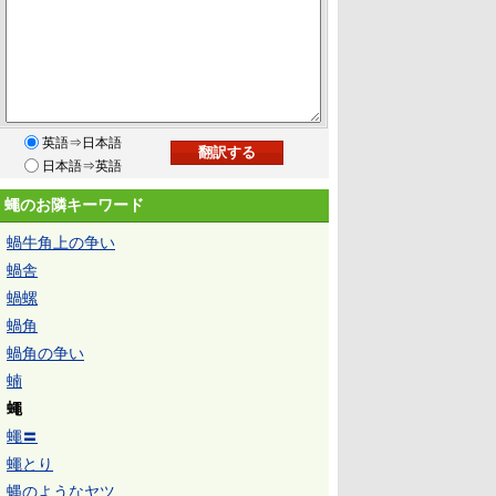
英語⇒日本語
日本語⇒英語
蠅のお隣キーワード
蝸牛角上の争い
蝸舎
蝸螺
蝸角
蝸角の争い
蝻
蠅
蠅〓
蠅とり
蝿のようなヤツ