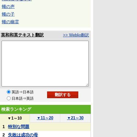
蠅の声
蠅の子
蠅の幽霊
英和和英テキスト翻訳
>> Weblio翻訳
英語⇒日本語
日本語⇒英語
検索ランキング
▼
11～20
▼
21～30
▼
1～10
1
特別な問題
2
失敗は成功の母