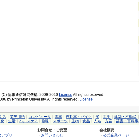
版 (C) 情報通信研究機構, 2009-2010
License
All rights reserved.
06 by Princeton University. All rights reserved.
License
ネス
｜
業界用語
｜
コンピュータ
｜
電車
｜
自動車・バイク
｜
船
｜
工学
｜
建築・不動産
文化
｜
生活
｜
ヘルスケア
｜
趣味
｜
スポーツ
｜
生物
｜
食品
｜
人名
｜
方言
｜
辞書・百科事
お問合せ・ご要望
会社概要
のアプリ
・
お問い合わせ
・
公式企業ページ