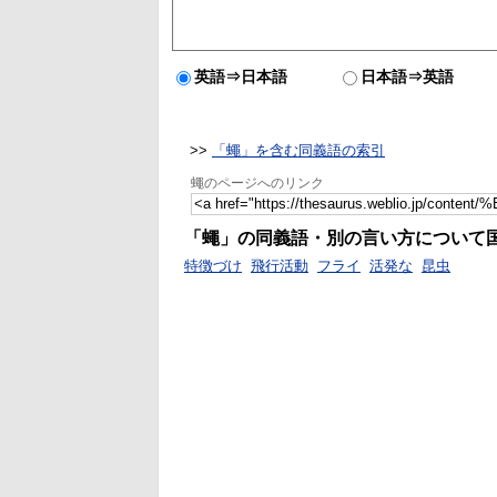
英語⇒日本語
日本語⇒英語
>>
「蠅」を含む同義語の索引
蠅のページへのリンク
「蠅」の同義語・別の言い方について
特徴づけ
飛行活動
フライ
活発な
昆虫