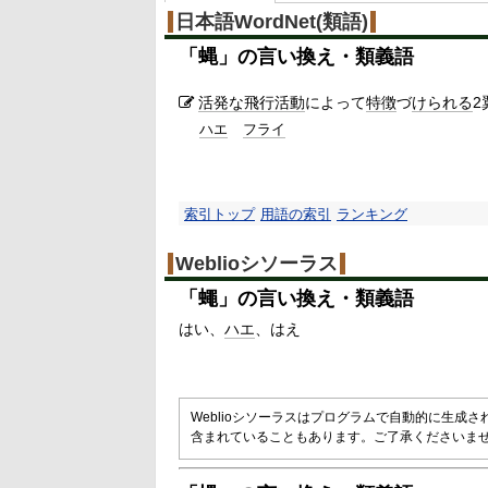
%
日本語WordNet(類語)
「
蝿
」の言い換え・類義語
活発な
飛行
活動
によって
特徴
づ
けられる
2
ハエ
フライ
索引トップ
用語の索引
ランキング
Weblioシソーラス
「
蠅
」の言い換え・類義語
はい
ハエ
はえ
Weblioシソーラスはプログラムで自動的に生成
含まれていることもあります。ご了承くださいま