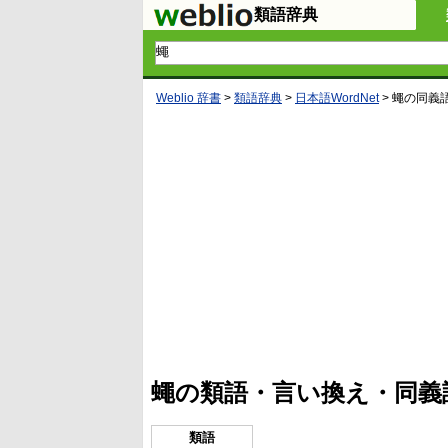
類語辞典
Weblio 辞書
>
類語辞典
>
日本語WordNet
>
蠅
の同義
L
/
U
o
n
a
m
d
u
e
t
d
e
:
4
蠅の類語・言い換え・同義
1
.
2
1
類語