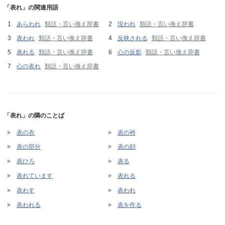
「表れ」の関連用語
あらわれ
類語・言い換え辞書
現われ
類語・言い換え辞書
表われ
類語・言い換え辞書
反映される
類語・言い換え辞書
表れる
類語・言い換え辞書
心の反影
類語・言い換え辞書
心の表れ
類語・言い換え辞書
「表れ」の隣のことば
表の衣
表の袴
表の部分
表の顔
表ひろ
表る
表れています
表れる
表わす
表われ
表われる
表を作る