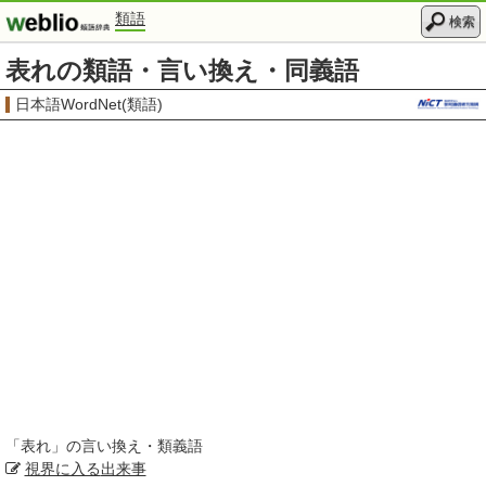
類語
検索
表れの類語・言い換え・同義語
日本語WordNet(類語)
「
表れ
」の言い換え・類義語
視界に入る
出来事