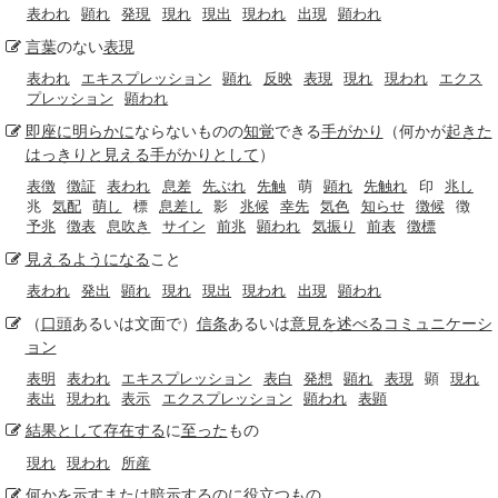
表われ
顕れ
発現
現れ
現出
現われ
出現
顕われ
言葉
のない
表現
表われ
エキスプレッション
顕れ
反映
表現
現れ
現われ
エクス
プレッション
顕われ
即座に
明らかに
ならないものの
知覚
できる
手がかり
（何かが
起きた
はっきりと見える
手がかりとして
）
表徴
徴証
表われ
息差
先ぶれ
先触
萌
顕れ
先触れ
印
兆し
兆
気配
萌し
標
息差し
影
兆候
幸先
気色
知らせ
徴候
徴
予兆
徴表
息吹き
サイン
前兆
顕われ
気振り
前表
徴標
見えるようになる
こと
表われ
発出
顕れ
現れ
現出
現われ
出現
顕われ
（
口頭
あるいは文面で）
信条
あるいは
意見を述べる
コミュニケーシ
ョン
表明
表われ
エキスプレッション
表白
発想
顕れ
表現
顕
現れ
表出
現われ
表示
エクスプレッション
顕われ
表顕
結果として
存在する
に
至った
もの
現れ
現われ
所産
何かを示すまたは
暗示する
のに役立つもの