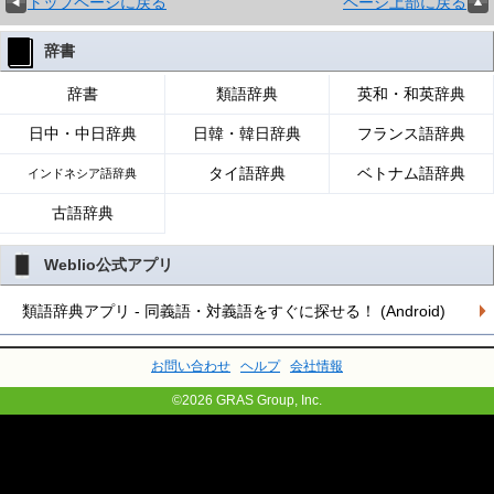
トップページに戻る
ページ上部に戻る
辞書
辞書
類語辞典
英和・和英辞典
日中・中日辞典
日韓・韓日辞典
フランス語辞典
タイ語辞典
ベトナム語辞典
インドネシア語辞典
古語辞典
Weblio公式アプリ
類語辞典アプリ - 同義語・対義語をすぐに探せる！ (Android)
お問い合わせ
ヘルプ
会社情報
©2026 GRAS Group, Inc.