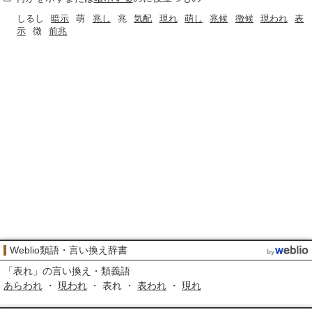
しるし
暗示
萌
兆し
兆
気配
現れ
萌し
兆候
徴候
現われ
表
示
徴
前兆
Weblio類語・言い換え辞書
「
表れ
」の言い換え・類義語
あらわれ
・
現われ
・ 表れ ・
表われ
・
現れ