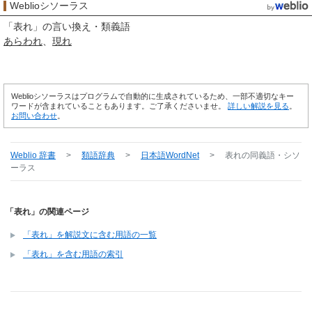
Weblioシソーラス
「
表れ
」の言い換え・類義語
あらわれ
現れ
Weblioシソーラスはプログラムで自動的に生成されているため、一部不適切なキー
ワードが含まれていることもあります。ご了承くださいませ。
詳しい解説を見る
。
お問い合わせ
。
Weblio 辞書
>
類語辞典
>
日本語WordNet
>
表れ
の同義語・シソ
ーラス
「表れ」の関連ページ
「表れ」を解説文に含む用語の一覧
「表れ」を含む用語の索引