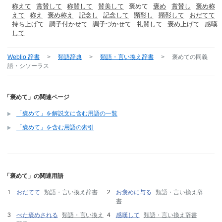
称えて
賞賛して
称賛して
賛美して
褒めて
褒め
賞賛し
褒め称
えて
称え
褒め称え
記念し
記念して
顕彰し
顕彰して
おだてて
持ち上げて
調子付かせて
調子づかせて
礼賛して
褒め上げて
感嘆
して
Weblio 辞書
>
類語辞典
>
類語・言い換え辞書
>
褒めて
の同義
語・シソーラス
「褒めて」の関連ページ
「褒めて」を解説文に含む用語の一覧
「褒めて」を含む用語の索引
「褒めて」の関連用語
おだてて
類語・言い換え辞書
お褒めに与る
類語・言い換え辞
書
べた褒めされる
類語・言い換え
感嘆して
類語・言い換え辞書