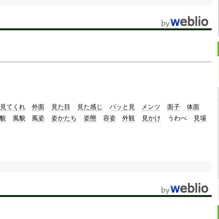
見てくれ
外面
見た目
見た感じ
パッと見
メンツ
面子
体面
貌
風貌
風姿
姿かたち
姿態
容姿
外観
見かけ
うわべ
見場