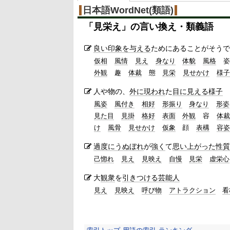
日本語WordNet(類語)
「
見栄え
」の言い換え・類義語
良い
印象を与える
ためにあることがそうで
仮相
風情
見え
身なり
体貌
風格
姿
外観
趣
体裁
態
見栄
見せかけ
様子
人や物の、
外に
現われ
た
目に見える
様子
風姿
風付き
相好
形振り
身なり
形姿
見た目
見掛
格好
表面
外観
容
体裁
け
風骨
見せかけ
仮象
顔
表構
容姿
過度に
うぬぼれ
が
強く
て
思い上がった
性質
己惚れ
見え
見映え
自慢
見栄
虚栄心
大
観衆
を
引きつける
芸能人
見え
見映え
呼び物
アトラクション
看