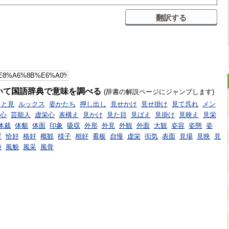
いて国語辞典で意味を調べる
(辞書の解説ページにジャンプします)
ッと見
ルックス
姿かたち
押し出し
見せかけ
見せ掛け
見て呉れ
メン
心
芸能人
虚栄心
表構え
見かけ
見た目
見ばえ
見掛け
見映え
見栄
体裁
体貌
体面
印象
吸収
外形
外見
外観
外面
大観
姿容
姿態
姿
質
恰好
格好
概観
様子
相好
看板
自慢
虚栄
衒気
表面
見場
見映
見
袋
風貌
風采
風骨