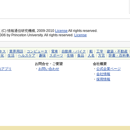
版 (C) 情報通信研究機構, 2009-2010
License
All rights reserved.
06 by Princeton University. All rights reserved.
License
ネス
｜
業界用語
｜
コンピュータ
｜
電車
｜
自動車・バイク
｜
船
｜
工学
｜
建築・不動産
文化
｜
生活
｜
ヘルスケア
｜
趣味
｜
スポーツ
｜
生物
｜
食品
｜
人名
｜
方言
｜
辞書・百科事
お問合せ・ご要望
会社概要
のアプリ
・
お問い合わせ
・
公式企業ページ
・
会社情報
・
採用情報