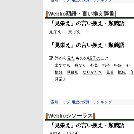
索引トップ
用語の索引
ランキング
Weblio類語・言い換え辞書
「
見栄え
」の言い換え・類義語
見栄え ・
見ばえ
「
見栄え
」の言い換え・類義語
外から
見た
ものの
様子の
こと
出で立ち
身なり
外見
様子
格好
姿
恰好
見目形
なりかたち
見目
概観
容
見栄え
索引トップ
用語の索引
ランキング
Weblioシソーラス
「
見栄え
」の言い換え・類義語
見映え
みばえ