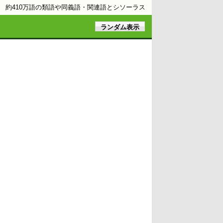
約410万語の類語や同義語・関連語とシソーラス