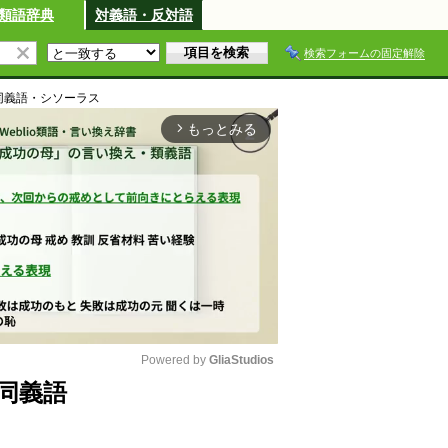
類語辞典
対義語・反対語
検索フォームの固定解除
同義語・シソーラス
もっとみる
arrow_forward_ios
Powered by 
GliaStudios
同義語
M
u