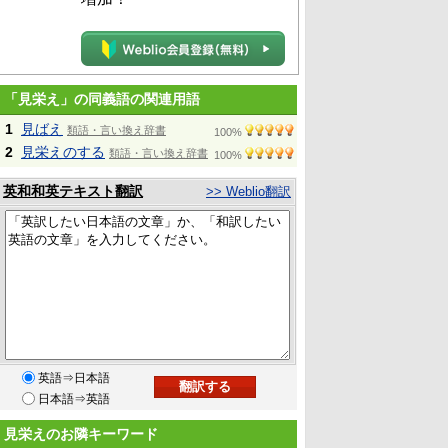
「見栄え」の同義語の関連用語
1
見ばえ
類語・言い換え辞書
100%
2
見栄えのする
類語・言い換え辞書
100%
英和和英テキスト翻訳
>> Weblio翻訳
英語⇒日本語
日本語⇒英語
見栄えのお隣キーワード