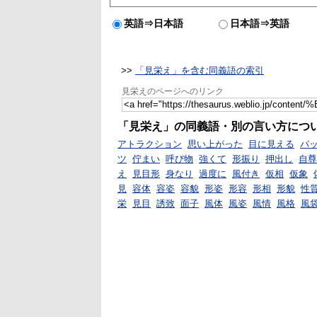
英語⇒日本語
日本語⇒英語
>>
「見栄え」を含む同義語の索引
見栄えのページへのリンク
「見栄え」の同義語・別の言い方につ
アトラクション
思い上がった
目に見える
パ
ツ
佇まい
呼び物
強くて
形振り
押出し
自尊
え
見目形
身なり
過度に
風付き
仮相
仮象
見
容体
容姿
容貌
形姿
形容
形相
形貌
性
栄
見目
誘致
面子
風体
風姿
風情
風格
風