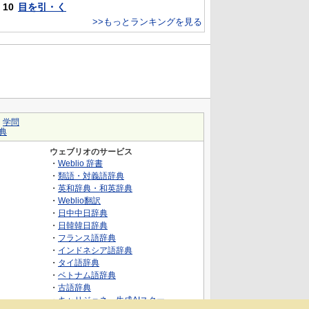
10
目を引・く
>>もっとランキングを見る
｜
学問
典
ウェブリオのサービス
・
Weblio 辞書
・
類語・対義語辞典
・
英和辞典・和英辞典
・
Weblio翻訳
・
日中中日辞典
・
日韓韓日辞典
・
フランス語辞典
・
インドネシア語辞典
・
タイ語辞典
・
ベトナム語辞典
・
古語辞典
・
キャリジェネ～生成AIスクー