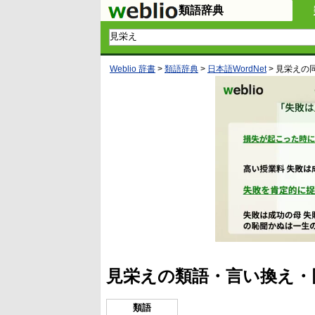
類語辞典
Weblio 辞書
>
類語辞典
>
日本語WordNet
>
見栄え
の
見栄えの類語・言い換え・
類語