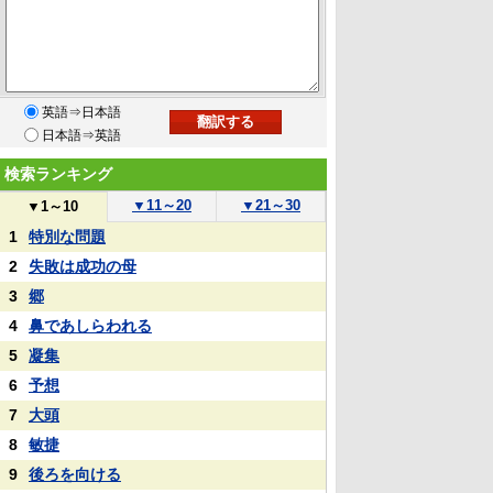
英語⇒日本語
日本語⇒英語
検索ランキング
▼
11～20
▼
21～30
▼
1～10
1
特別な問題
2
失敗は成功の母
3
郷
4
鼻であしらわれる
5
凝集
6
予想
7
大頭
8
敏捷
9
後ろを向ける