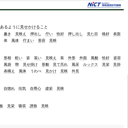
t
e
あるように
見せかける
こと
趣き
見映え
押出し
佇い
恰好
押し出し
見た目
格好
表面
体
風体
佇まい
形容
見映
形相
粧い
姿
装い
見映え
装
外形
外面
風貌
恰好
姿容
風袋
態
見せ掛け
形貌
見て呉れ
風采
ルックス
見栄
見掛
表構え
風体
うわべ
見かけ
見映
外見
自惚れ
衒気
自尊心
虚栄
見映
板
見栄
吸収
誘致
見映