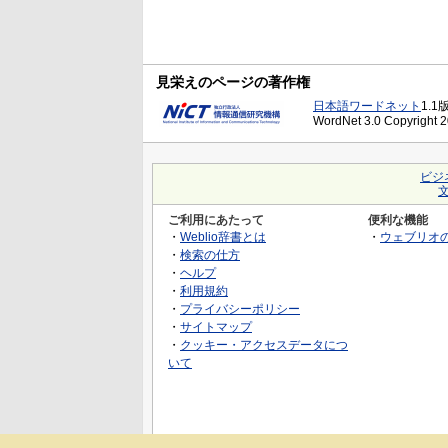
見栄えのページの著作権
日本語ワードネット
1.1
WordNet 3.0 Copyright 20
ビジ
ご利用にあたって
便利な機能
・
Weblio辞書とは
・
ウェブリオ
・
検索の仕方
・
ヘルプ
・
利用規約
・
プライバシーポリシー
・
サイトマップ
・
クッキー・アクセスデータにつ
いて