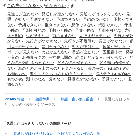
この先
どうなるか
が
分からない
さま
見通しが立たない
見通しが定かでない
見通しがはっきりしない
見
通しが暗い
予測できない
予想できない
予想のつかない
予想ができ
ない
予期できない
推測できない
想像できない
想定できない
予測
不能の
予測不可能の
予想不可能の
予測不能な
予測不可能な
先行
き不明の
先が見えない
前の見えない
先行きが見えない
先行きが分
からない
先行きがつかめない
先行きが不透明な
見当がつかない
皆
目見当が付かない
皆目分からない
視界が開けない
展望が開けない
ゴールが見えない
めどが立たない
目処が立たない
五里霧中の
視界
不良の
お先真っ暗の
一寸先は闇の
誰にもどうなるか分からない
ど
うなるか誰にも分からない
どうなるか分からない
どう転ぶか分から
ない
海のものとも山のものとも分からない
海のものとも山のものと
も知れない
海のものとも山のものともつかない
海の物とも山の物と
もつかぬ
測りかねる
読めない
見極めがつかない
予見できない
見
通せない
Weblio 辞書
>
類語辞典
>
類語・言い換え辞書
>
見通しがはっき
りしない
の同義語・シソーラス
「見通しがはっきりしない」の関連ページ
「見通しがはっきりしない」を解説文に含む用語の一覧