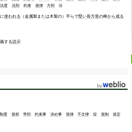
法度
法則
約束
規律
方則
法
に
使われる
（
金属
製または木製の）平らで
堅い
長方形の
棒
から成る
義する
説示
制度
規程
準則
約束事
決め事
規律
不文律
掟
規制
規定