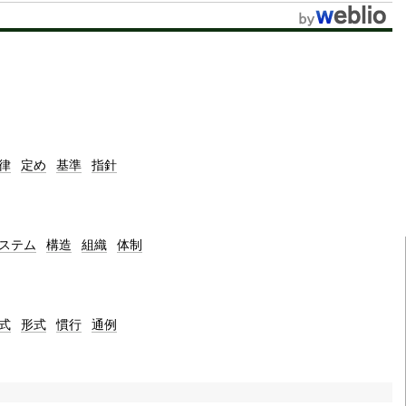
律
定め
基準
指針
ステム
構造
組織
体制
式
形式
慣行
通例