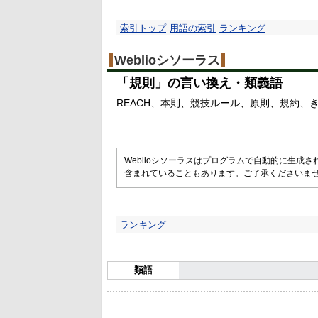
索引トップ
用語の索引
ランキング
Weblioシソーラス
「
規則
」の言い換え・類義語
REACH
本則
競技
ルール
原則
規約
Weblioシソーラスはプログラムで自動的に生成
含まれていることもあります。ご了承くださいま
ランキング
類語