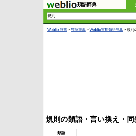
類語辞典
Weblio 辞書
>
類語辞典
>
Weblio実用類語辞典
>
規則
L
/
U
o
n
a
m
d
u
e
t
d
e
:
4
規則の類語・言い換え・同
5
.
3
3
類語