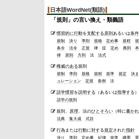
日本語WordNet(類語)
「
規則
」の言い換え・類義語
慣習的に
行動
を
支配する
原則
あるいは
条件
規制
決り
準則
規格
定め事
規程
規
条令
法令
正規
律
掟
定め
典則
律
原則
方則
法
法式
権威のある
規則
規制
準則
規格
規程
規準
規定
決ま
ュレーション
定規
条例
法
語学
慣習
を
説明する
（あるいは
指導する
）
語学の規則
規則、
原理
、法の
ひとそろい
（特に
書かれ
法典
集大成
式目
行為
または
行動
に
対す
る
規定
された
指針
決り
準則
定め事
紀律
規準
縄墨
置