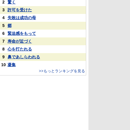
2
驚く
3
許可を受けた
4
失敗は成功の母
5
郷
6
緊迫感をもって
7
寿命が近づく
8
心を打たれる
9
鼻であしらわれる
10
凝集
>>もっとランキングを見る