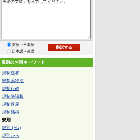
英語⇒日本語
日本語⇒英語
規則のお隣キーワード
規制緩和
規制薬物法
規制行政
規制議論板
規制速度
規制銘柄
規則
規則 (EU)
規則から