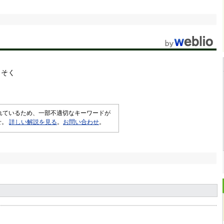
きそく
されているため、一部不適切なキーワードが
せ。
詳しい解説を見る
。
お問い合わせ
。