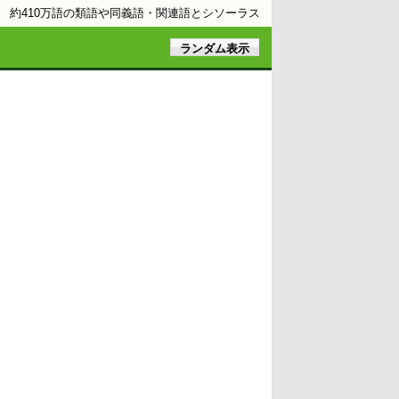
約410万語の類語や同義語・関連語とシソーラス