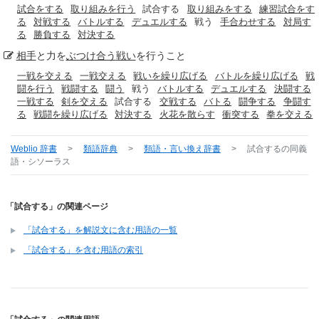
試合をする
取り組みを行う
試合する
取り組みをする
練習試合をす
る
対戦する
バトルする
デュエルする
戦う
手合わせする
対局す
る
勝負する
対決する
相手
と力を
ぶつけ合う
戦い
を行うこと
一戦を交える
一戦交える
戦いを繰り広げる
バトルを繰り広げる
戦
闘を行う
戦闘する
闘う
戦う
バトルする
デュエルする
決闘する
一戦する
剣を交える
試合する
交戦する
バトる
闘争する
争闘す
る
戦闘を繰り広げる
対決する
火花を散らす
衝突する
拳を交える
Weblio 辞書
>
類語辞典
>
類語・言い換え辞書
>
試合する
の同義
語・シソーラス
「試合する」の関連ページ
「試合する」を解説文に含む用語の一覧
「試合する」を含む用語の索引