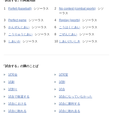
「試合する」の関連用語
Forfeit (baseball)
シソーラス
No contest (combat sports)
シソ
ーラス
Perfect game
シソーラス
Replay (sports)
シソーラス
かんぜんじあい
シソーラス
こうはくじあい
シソーラス
こうりゅうじあい
シソーラス
ごぜんじあい
シソーラス
しあいか
シソーラス
しあいけいしき
シソーラス
「試合する」の隣のことば
試写会
試写室
試刷
試割
試割り
試合
試合で敗退する
試合になっていなかった
試合にまける
試合に勝利する
試合に敗れる
試合に敗れ去る