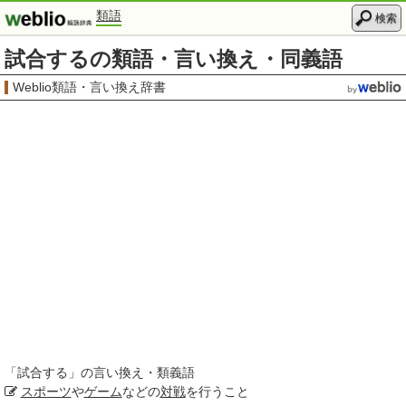
類語
検索
試合するの類語・言い換え・同義語
Weblio類語・言い換え辞書
「
試合する
」の言い換え・類義語
スポーツ
や
ゲーム
などの
対戦
を行うこと