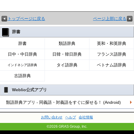
トップページに戻る
ページ上部に戻る
辞書
辞書
類語辞典
英和・和英辞典
日中・中日辞典
日韓・韓日辞典
フランス語辞典
タイ語辞典
ベトナム語辞典
インドネシア語辞典
古語辞典
Weblio公式アプリ
類語辞典アプリ - 同義語・対義語をすぐに探せる！ (Android)
お問い合わせ
ヘルプ
会社情報
©2026 GRAS Group, Inc.