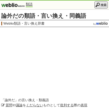
類語
検索
論外だの類語・言い換え・同義語
Weblio類語・言い換え辞書
「
論外だ
」の言い換え・類義語
質問
や
議論
を
くだらない
ものとして
批判する
際の
表現