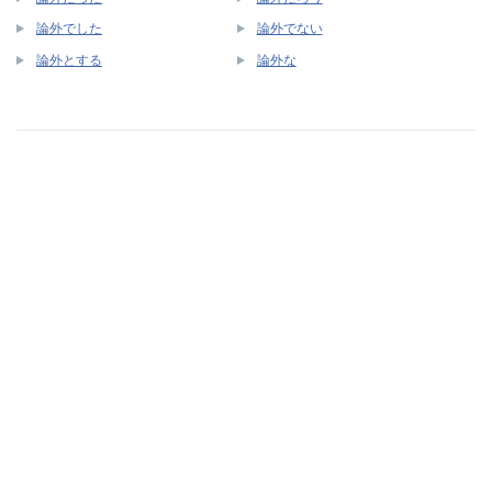
論外でした
論外でない
論外とする
論外な