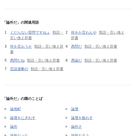
「論外だ」の関連用語
くだらない質問ですねぇ
類語・
何をか言わんや
類語・言い換え
言い換え辞書
辞書
何を言おうか
類語・言い換え辞
愚問だ
類語・言い換え辞書
書
愚問だね
類語・言い換え辞書
愚論だ
類語・言い換え辞書
言語道断の
類語・言い換え辞書
「論外だ」の隣のことば
論地町
論壇
論壇をにぎわす
論壇を賑わす
論外
論外さ
論外だった
論外だろう