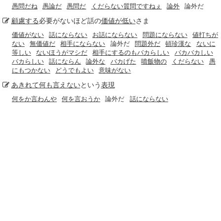
愚問だね
愚論だ
愚問だ
くだらない質問ですねぇ
論外
論外だ
顧慮する
必要がないほど話の
価値が低い
さま
価値がない
話にならない
お話にならない
問題にならない
値打ちが
ない
無価値だ
相手にならない
論外だ
問題外だ
頓珍漢な
ないに
等しい
ないほうがマシだ
相手にするのもバカらしい
バカバカしい
バカらしい
話にならん
論外な
バカげた
噴飯物の
くだらない
愚
にもつかない
どうでもよい
意味がない
あきれて何も言えない
という
表現
何をか言わんや
何を言おうか
論外だ
話にならない