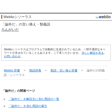
Weblioシソーラス
「
論外だ
」の言い換え・類義語
ろんがいだ
Weblioシソーラスはプログラムで自動的に生成されているため、一部不適切なキー
ワードが含まれていることもあります。ご了承くださいませ。
詳しい解説を見る
。
お問い合わせ
。
Weblio 辞書
>
類語辞典
>
類語・言い換え辞書
>
論外だ
の同義
語・シソーラス
「論外だ」の関連ページ
「論外だ」を解説文に含む用語の一覧
「論外だ」を含む用語の索引