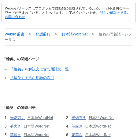
Weblioシソーラスはプログラムで自動的に生成されているため、一部不適切なキー
ワードが含まれていることもあります。ご了承くださいませ。
詳しい解説を見る
。
お問い合わせ
。
Weblio 辞書
>
類語辞典
>
日本語WordNet
>
輪奐
の同義語・シソ
ーラス
「輪奐」の関連ページ
「輪奐」を解説文に含む用語の一覧
「輪奐」を含む用語の索引
「輪奐」の関連用語
光炎万丈
日本語WordNet
光焔万丈
日本語WordNet
盛大さ
日本語WordNet
荘厳さ
日本語WordNet
華麗さ
日本語WordNet
豪華さ
日本語WordNet