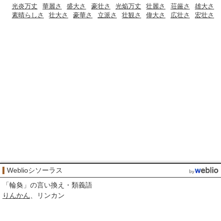
光炎万丈
華麗さ
盛大さ
豪壮さ
光焔万丈
壮麗さ
荘厳さ
雄大さ
素晴らしさ
壮大さ
豪華さ
立派さ
壮観さ
偉大さ
広壮さ
宏壮さ
Weblioシソーラス
「
輪奐
」の言い換え・類義語
りんかん
リンカン