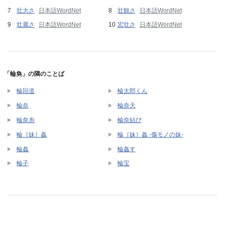
壮大さ
日本語WordNet
壮観さ
日本語WordNet
壮麗さ
日本語WordNet
宏壮さ
日本語WordNet
「輪奐」の隣のことば
輪回道
輪太郎くん
輪奈
輪奈天
輪奈糸
輪奈結び
輪［妹］姦
輪［妹］姦 -傷モノの妹-
輪姦
輪姦す
輪子
輪宝