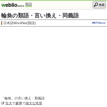
類語
検索
輪奐の類語・言い換え・同義語
日本語WordNet(類語)
「
輪奐
」の言い換え・類義語
壮大
で
豪華
で
雄大な
性質