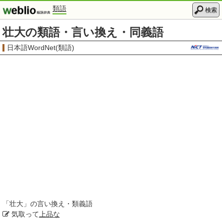
類語
検索
壮大の類語・言い換え・同義語
日本語WordNet(類語)
「
壮大
」の言い換え・類義語
気取って
上品な