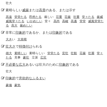
壮大
素晴らしい
威厳
または
高貴
のある、または示す
高遠
堂堂たる
昂然たる
厳しい
荘重
荘厳
壮重
堂々たる
厳威
威風堂々たる
いかめしい
堂々
高尚
高峻
高邁
堂堂
威風堂堂た
る
高大
厳めしい
非常に
印象的
であるか、または
印象的
である
大き
い
大規模
壮大さ
で
特徴
付け
られる
雄大
素晴しい
素晴らしい
堂堂たる
宏壮
壮観
荘厳
壮麗
堂々
たる
見事
豪壮
立派
広壮
不必要な
広大
あるいは壮大のために
印象的
である
壮大
印象的
で
意欲的な
ふるまい
豪儀
豪気