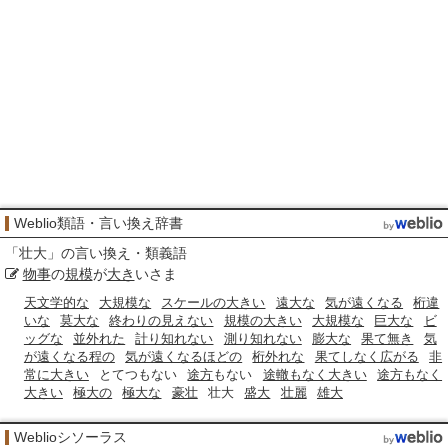
Weblio類語・言い換え辞書
「
壮大
」の言い換え・類義語
物事
の
規模
が
大き
いさま
天文学的な
大規模な
スケールの大きい
遠大な
気が遠くなる
桁違
いな
莫大な
終わりの見えない
規模の大きい
大規模な
巨大な
ビ
ッグな
並外れた
計り知れない
測り知れない
膨大な
果て無き
気
が遠くなる程の
気が遠くなるほどの
桁外れな
果てしなく広がる
非
常に大きい
とてつもない
途方
もない
途轍もなく大きい
途方もなく
大きい
極大の
極大な
豪壮
壮大
盛大
壮麗
雄大
Weblioシソーラス