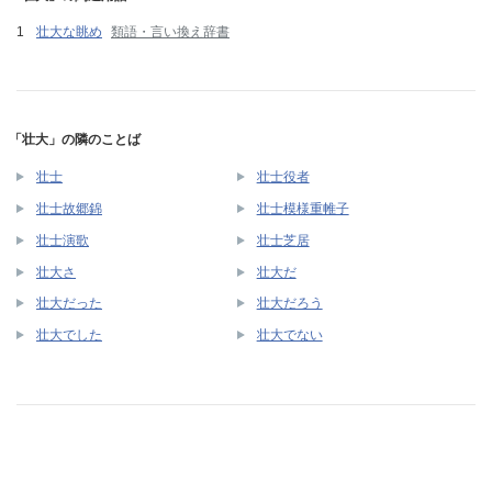
壮大な眺め
類語・言い換え辞書
「壮大」の隣のことば
壮士
壮士役者
壮士故郷錦
壮士模様重帷子
壮士演歌
壮士芝居
壮大さ
壮大だ
壮大だった
壮大だろう
壮大でした
壮大でない