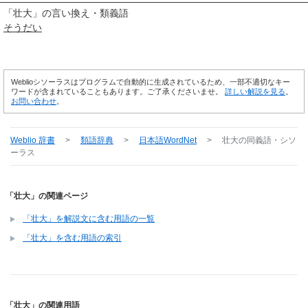
「
壮大
」の言い換え・類義語
そうだい
Weblioシソーラスはプログラムで自動的に生成されているため、一部不適切なキー
ワードが含まれていることもあります。ご了承くださいませ。
詳しい解説を見る
。
お問い合わせ
。
Weblio 辞書
>
類語辞典
>
日本語WordNet
>
壮大
の同義語・シソ
ーラス
「壮大」の関連ページ
「壮大」を解説文に含む用語の一覧
「壮大」を含む用語の索引
「壮大」の関連用語