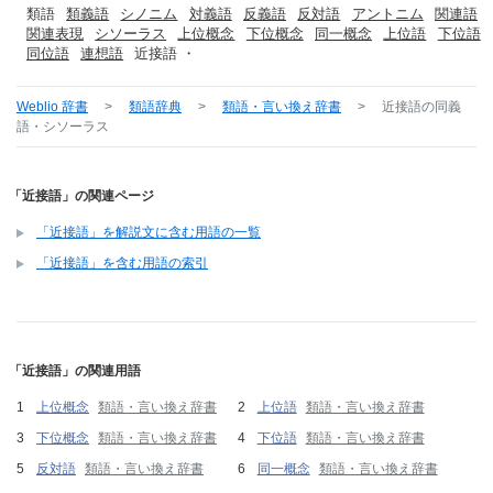
類語
類義語
シノニム
対義語
反義語
反対語
アントニム
関連語
関連表現
シソーラス
上位概念
下位概念
同一概念
上位語
下位語
同位語
連想語
近接語 ・
Weblio 辞書
>
類語辞典
>
類語・言い換え辞書
>
近接語
の同義
語・シソーラス
「近接語」の関連ページ
「近接語」を解説文に含む用語の一覧
「近接語」を含む用語の索引
「近接語」の関連用語
上位概念
類語・言い換え辞書
上位語
類語・言い換え辞書
下位概念
類語・言い換え辞書
下位語
類語・言い換え辞書
反対語
類語・言い換え辞書
同一概念
類語・言い換え辞書