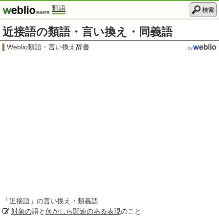
類語
検索
近接語の類語・言い換え・同義語
Weblio類語・言い換え辞書
「
近接語
」の言い換え・類義語
対象の
語と
何かしら
関連のある
表現
のこと