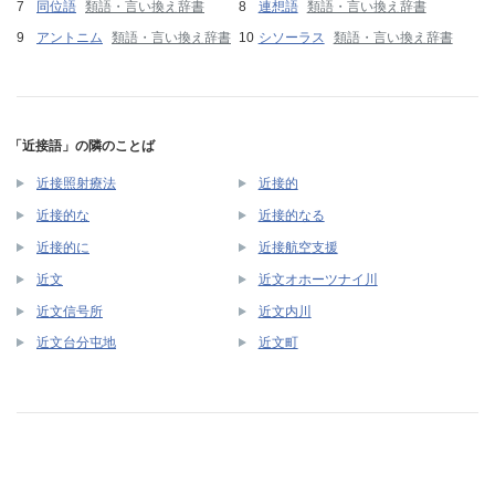
同位語
類語・言い換え辞書
連想語
類語・言い換え辞書
アントニム
類語・言い換え辞書
シソーラス
類語・言い換え辞書
「近接語」の隣のことば
近接照射療法
近接的
近接的な
近接的なる
近接的に
近接航空支援
近文
近文オホーツナイ川
近文信号所
近文内川
近文台分屯地
近文町