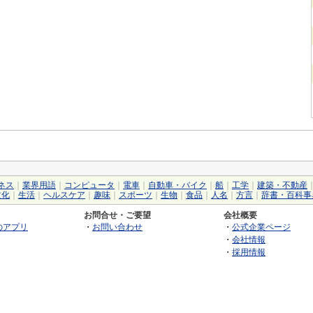
ネス
｜
業界用語
｜
コンピュータ
｜
電車
｜
自動車・バイク
｜
船
｜
工学
｜
建築・不動産
文化
｜
生活
｜
ヘルスケア
｜
趣味
｜
スポーツ
｜
生物
｜
食品
｜
人名
｜
方言
｜
辞書・百科事
お問合せ・ご要望
会社概要
のアプリ
・
お問い合わせ
・
公式企業ページ
・
会社情報
・
採用情報