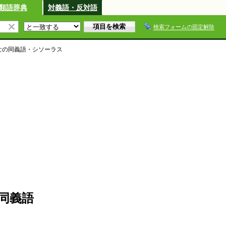
類語辞典
対義語・反対語
検索フォームの固定解除
な
の同義語・シソーラス
同義語