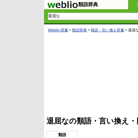
類語辞典
Weblio 辞書
>
類語辞典
>
類語・言い換え辞書
>
退屈
L
/
U
o
n
a
m
d
u
e
t
d
e
:
4
退屈なの類語・言い換え・
1
.
2
1
類語