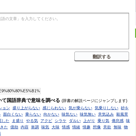
いて国語辞典で意味を調べる
(辞書の解説ページにジャンプします)
ション
盛り上がらない
感じられない
気が乗らない
気乗りしない
砂を
い
面白くない
乗らない
向かない
味気ない
味気無い
意気込み
殺風景
屈した
ま盛り
やる気
アクビ
シラケ
ダルい
上がり
乗り気
倦怠感
味
きた
億劫
内容
単調
味気
大味
情感
情緒
情趣
想像
意欲
無味
物
情