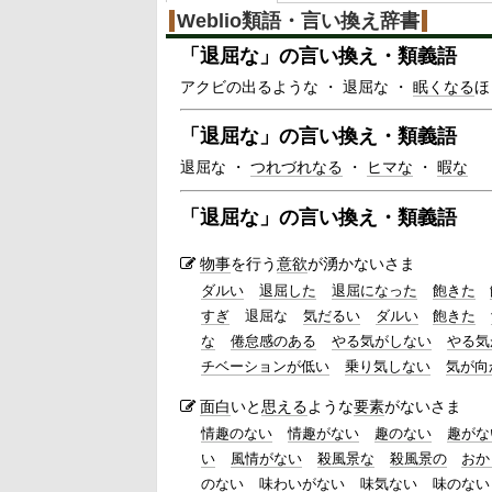
%
Weblio類語・言い換え辞書
「
退屈な
」の言い換え・類義語
アクビの出るような ・ 退屈な ・
眠くなる
ほ
「
退屈な
」の言い換え・類義語
退屈な ・
つれづれなる
・
ヒマな
・
暇な
「
退屈な
」の言い換え・類義語
物事
を行う
意欲
が湧かないさま
ダルい
退屈した
退屈になった
飽きた
すぎ
退屈な
気だるい
ダルい
飽きた
な
倦怠感のある
やる気がしない
やる気
チベーションが低い
乗り気しない
気が向
面白
いと
思える
ような
要素
がないさま
情趣のない
情趣がない
趣のない
趣がな
い
風情がない
殺風景な
殺風景の
おか
のない
味わいがない
味気ない
味のない