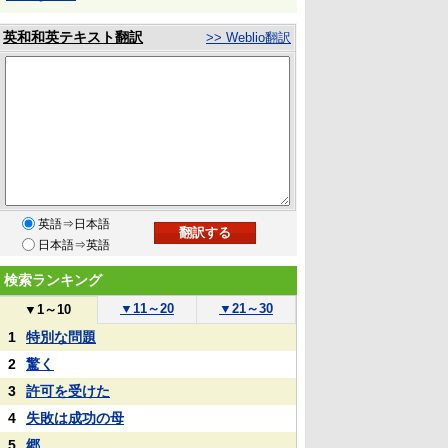
英和和英テキスト翻訳
>> Weblio翻訳
英語⇒日本語
日本語⇒英語
検索ランキング
▼
11～20
▼
21～30
▼
1～10
1
特別な問題
2
驚く
3
許可を受けた
4
失敗は成功の母
5
郷