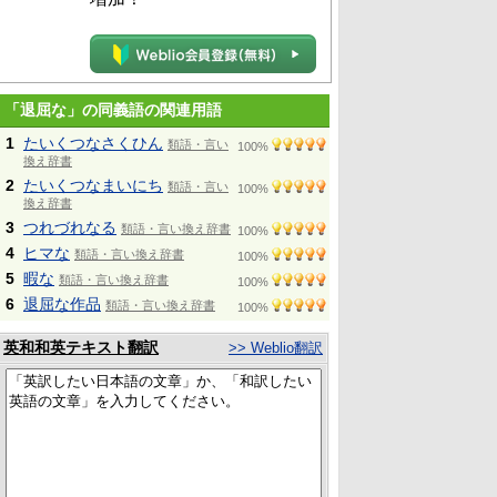
「退屈な」の同義語の関連用語
1
たいくつなさくひん
類語・言い
100%
換え辞書
2
たいくつなまいにち
類語・言い
100%
換え辞書
3
つれづれなる
類語・言い換え辞書
100%
4
ヒマな
類語・言い換え辞書
100%
5
暇な
類語・言い換え辞書
100%
6
退屈な作品
類語・言い換え辞書
100%
英和和英テキスト翻訳
>> Weblio翻訳