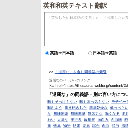
英和和英テキスト翻訳
英語⇒日本語
日本語⇒英語
>>
「退屈な」を含む同義語の索引
退屈なのページへのリンク
「退屈な」の同義語・別の言い方につ
味もそっけもない
味も素っ気もない
モチベー
噛むよう
飽き飽きした
無味乾燥な
薄っぺら
な
無味乾燥
無味無臭
無気力な
眠くなる
退
わい
大味な
奥行き
殺風景
面白み
面白味
飽
事
物臭
物語
結果
要素
試合
面白
順当
風