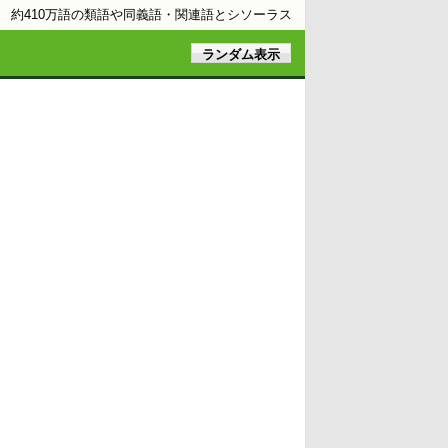
約410万語の類語や同義語・関連語とシソーラス