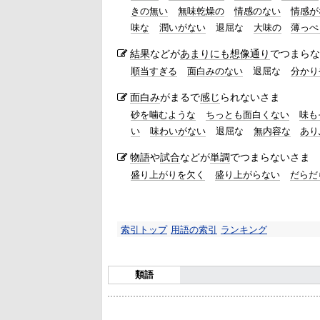
きの無い
無味乾燥の
情感のない
情感が
味な
潤いがない
退屈な
大味の
薄っぺ
結果
などが
あまりにも
想像通り
でつまらな
順当すぎる
面白みのない
退屈な
分かり
面白み
がまるで
感じ
られないさま
砂を噛むような
ちっとも面白くない
味も
い
味わいがない
退屈な
無内容な
あり
物語
や
試合
などが
単調
でつまらないさま
盛り上がりを欠く
盛り上がらない
だらだ
索引トップ
用語の索引
ランキング
類語