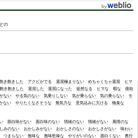
どの
飽き飽きした
アクビがでる
退屈極まりない
めちゃくちゃ退屈
ヒマ
飽き飽きした
退屈した
退屈になった
徒然なる
ヒマな
暇な
億劫
がない
やる気のない
気乗りしない
気が乗らない
気の乗らない
モ
かない
やりたくなさそうな
無気力な
意気込みに欠ける
物臭な
い
面白味がない
面白味のない
情緒のない
情緒がない
風情のな
しみのない
おかしみがない
おかしさのない
おかしさがない
味わい
つまらない
無味な
無味乾燥な
やりがいのない
面白くない
奥行