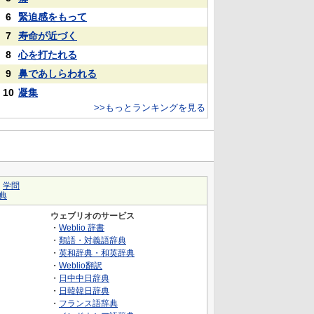
6
緊迫感をもって
7
寿命が近づく
8
心を打たれる
9
鼻であしらわれる
10
凝集
>>もっとランキングを見る
｜
学問
典
ウェブリオのサービス
・
Weblio 辞書
・
類語・対義語辞典
・
英和辞典・和英辞典
・
Weblio翻訳
・
日中中日辞典
・
日韓韓日辞典
・
フランス語辞典