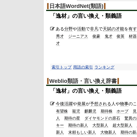
日本語WordNet(類語)
「
逸材
」の言い換え・類義語
ある
分野
や
活動
で
非凡
で
天賦の才能
を
有す
秀才
ジーニアス
俊豪
鬼才
俊英
材器
才
索引トップ
用語の索引
ランキング
Weblio類語・言い換え辞書
「
逸材
」の言い換え・類義語
今後
活躍
や
発展
が
予想される
人や
物事
のこ
有望株
寵児
麒麟児
期待株
ホープ
見
人
期待の星
ダイヤモンドの原石
驚異の
キー
期待の新人
大型新人
超大型新人
新人
末頼もしい新人
大物新人
期待の新