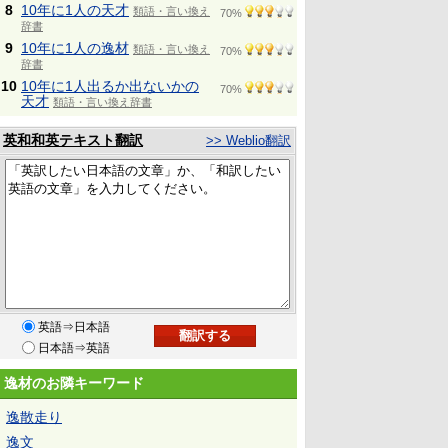
8
10年に1人の天才
類語・言い換え
70%
辞書
9
10年に1人の逸材
類語・言い換え
70%
辞書
10
10年に1人出るか出ないかの
70%
天才
類語・言い換え辞書
英和和英テキスト翻訳
>> Weblio翻訳
英語⇒日本語
日本語⇒英語
逸材のお隣キーワード
逸散走り
逸文