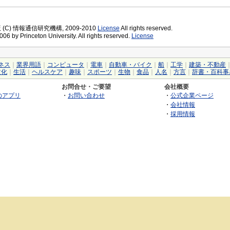
版 (C) 情報通信研究機構, 2009-2010
License
All rights reserved.
06 by Princeton University. All rights reserved.
License
ネス
｜
業界用語
｜
コンピュータ
｜
電車
｜
自動車・バイク
｜
船
｜
工学
｜
建築・不動産
文化
｜
生活
｜
ヘルスケア
｜
趣味
｜
スポーツ
｜
生物
｜
食品
｜
人名
｜
方言
｜
辞書・百科事
お問合せ・ご要望
会社概要
のアプリ
・
お問い合わせ
・
公式企業ページ
・
会社情報
・
採用情報
©2026 GRAS Group, Inc.
RSS