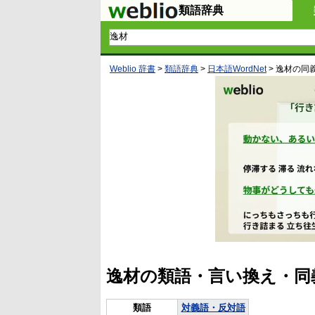
類語辞典
Weblio 辞書
>
類語辞典
>
日本語WordNet
>
逸材
の同
逸材の類語・言い換え・同
類語
対義語・反対語