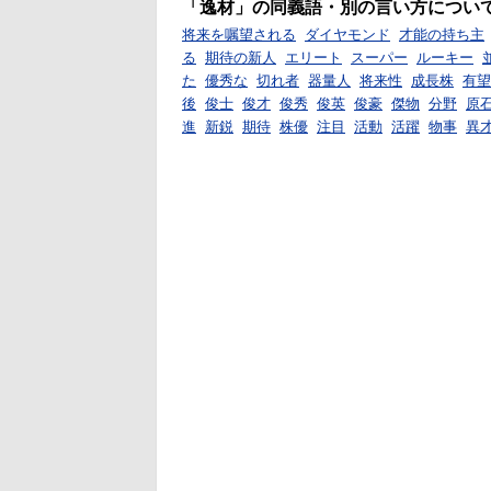
「逸材」の同義語・別の言い方につい
将来を嘱望される
ダイヤモンド
才能の持ち主
る
期待の新人
エリート
スーパー
ルーキー
た
優秀な
切れ者
器量人
将来性
成長株
有望
後
俊士
俊才
俊秀
俊英
俊豪
傑物
分野
原
進
新鋭
期待
株優
注目
活動
活躍
物事
異