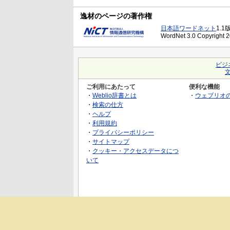
逸材のページの著作権
日本語ワードネット
1.1
WordNet 3.0 Copyright 20
ビジ
ご利用にあたって
便利な機能
・
Weblio辞書とは
・
ウェブリオ
・
検索の仕方
・
ヘルプ
・
利用規約
・
プライバシーポリシー
・
サイトマップ
・
クッキー・アクセスデータにつ
いて