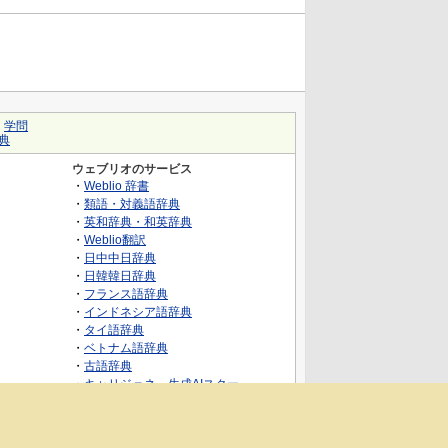
｜
学問
典
ウェブリオのサービス
・
Weblio 辞書
・
類語・対義語辞典
・
英和辞典・和英辞典
・
Weblio翻訳
・
日中中日辞典
・
日韓韓日辞典
・
フランス語辞典
・
インドネシア語辞典
・
タイ語辞典
・
ベトナム語辞典
・
古語辞典
・
キャリジェネ～生成AIスクー
ル・AIスキルでキャリアアップ～