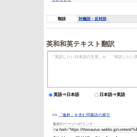
類語
対義語・反対語
英和和英テキスト翻訳
英語⇒日本語
日本語⇒英語
>>
「逸材」を含む同義語の索引
逸材のページへのリンク