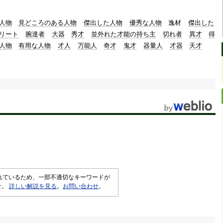
人物
見どころのある人物
傑出した人物
優秀な人物
逸材
傑出した
リート
腕達者
大器
秀才
並外れた才能の持ち主
切れ者
異才
得
人物
有用な人物
才人
万能人
奇才
鬼才
器量人
才器
天才
されているため、一部不適切なキーワードが
せ。
詳しい解説を見る
。
お問い合わせ
。