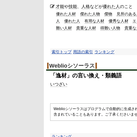
才能
や
技能
、
人格
などが
優れた人
のこと
優れた人材
傑れた人物
傑物
見所のある
人
優れた人
有用な人材
優秀な人材
エ
難い人材
貴重な人材
得難い人物
貴重な
索引トップ
用語の索引
ランキング
Weblioシソーラス
「
逸材
」の言い換え・類義語
いつざい
Weblioシソーラスはプログラムで自動的に生成
含まれていることもあります。ご了承くださいま
ランキング