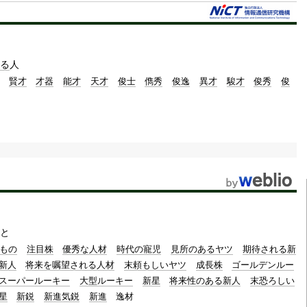
t
e
る
人
賢才
才器
能才
天才
俊士
儁秀
俊逸
異才
駿才
俊秀
俊
と
もの
注目株
優秀な人材
時代の寵児
見所のあるヤツ
期待される新
新人
将来を嘱望される人材
末頼もしいヤツ
成長株
ゴールデンルー
スーパールーキー
大型ルーキー
新星
将来性のある新人
末恐ろしい
星
新鋭
新進気鋭
新進
逸材