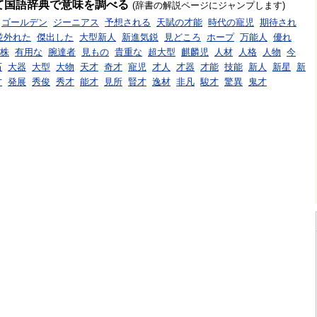
て国語辞典で意味を調べる
(辞書の解説ページにジャンプします)
ゴールデン
ジーニアス
予想される
天賦の才能
時代の寵児
期待され
並外れた
傑出した
大型新人
新進気鋭
見どころ
ホープ
万能人
優れ
株
有用な
腕達者
見もの
貴重な
超大型
麒麟児
人材
人格
人物
今
石
大器
大型
大物
天才
奇才
寵児
才人
才器
才能
技能
新人
新星
新
才
発展
秀俊
秀才
能才
見所
賢才
逸材
非凡
駿才
驚異
鬼才