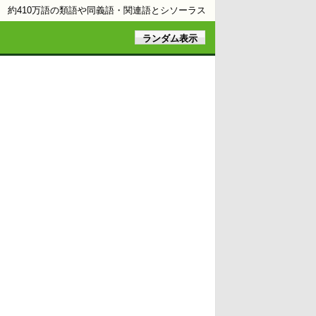
約410万語の類語や同義語・関連語とシソーラス