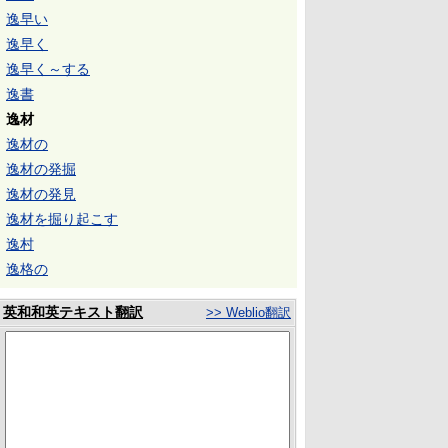
逸早い
逸早く
逸早く～する
逸書
逸材
逸材の
逸材の発掘
逸材の発見
逸材を掘り起こす
逸村
逸格の
英和和英テキスト翻訳
>> Weblio翻訳