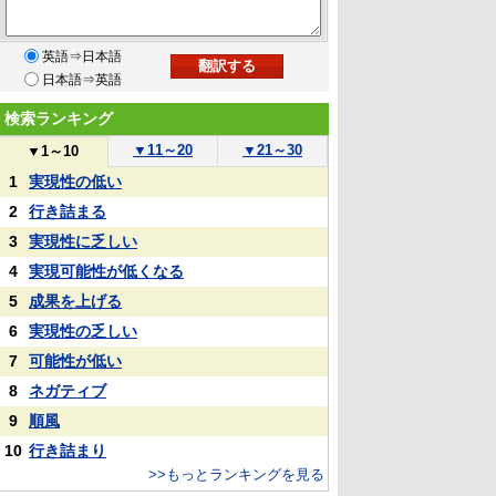
英語⇒日本語
日本語⇒英語
検索ランキング
▼
11～20
▼
21～30
▼
1～10
1
実現性の低い
2
行き詰まる
3
実現性に乏しい
4
実現可能性が低くなる
5
成果を上げる
6
実現性の乏しい
7
可能性が低い
8
ネガティブ
9
順風
10
行き詰まり
>>もっとランキングを見る