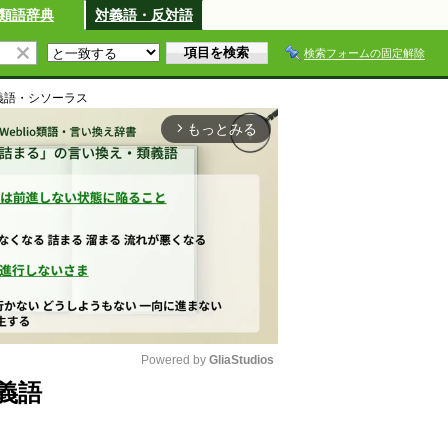
類語辞典
対義語・反対語
検索フォームの固定解除
義語・シソーラス
もっとみる
arrow_forward_ios
Powered by 
GliaStudios
義語
M
u