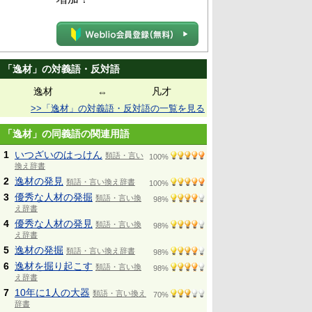
「逸材」の対義語・反対語
逸材
凡才
⇔
>>「逸材」の対義語・反対語の一覧を見る
「逸材」の同義語の関連用語
1
いつざいのはっけん
類語・言い
100%
換え辞書
2
逸材の発見
類語・言い換え辞書
100%
3
優秀な人材の発掘
類語・言い換
98%
え辞書
4
優秀な人材の発見
類語・言い換
98%
え辞書
5
逸材の発掘
類語・言い換え辞書
98%
6
逸材を掘り起こす
類語・言い換
98%
え辞書
7
10年に1人の大器
類語・言い換え
70%
辞書