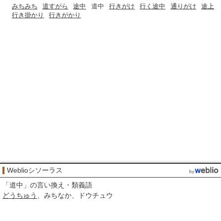
みちみち
道すがら
途中
道中
行きがけ
行く途中
通りがけ
途上
行き掛かり
行きがかり
Weblioシソーラス
「
道中
」の言い換え・類義語
どうちゅう
みちなか
ドウチュウ