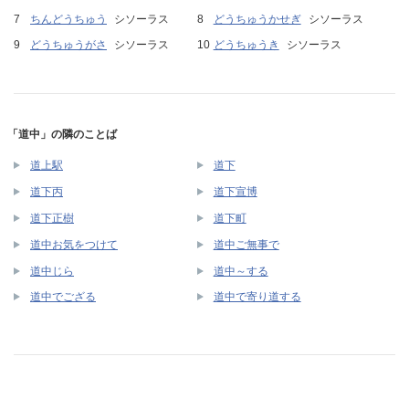
ちんどうちゅう
シソーラス
どうちゅうかせぎ
シソーラス
どうちゅうがさ
シソーラス
どうちゅうき
シソーラス
「道中」の隣のことば
道上駅
道下
道下丙
道下宣博
道下正樹
道下町
道中お気をつけて
道中ご無事で
道中じら
道中～する
道中でござる
道中で寄り道する