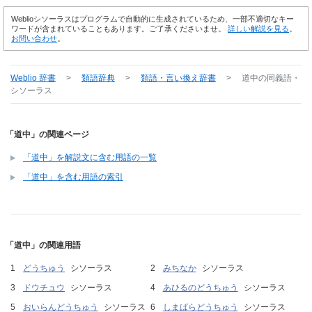
Weblioシソーラスはプログラムで自動的に生成されているため、一部不適切なキー
ワードが含まれていることもあります。ご了承くださいませ。
詳しい解説を見る
。
お問い合わせ
。
Weblio 辞書
>
類語辞典
>
類語・言い換え辞書
>
道中
の同義語・
シソーラス
「道中」の関連ページ
「道中」を解説文に含む用語の一覧
「道中」を含む用語の索引
「道中」の関連用語
どうちゅう
シソーラス
みちなか
シソーラス
ドウチュウ
シソーラス
あひるのどうちゅう
シソーラス
おいらんどうちゅう
シソーラス
しまばらどうちゅう
シソーラス