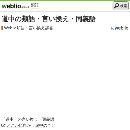
類語
検索
道中の類語・言い換え・同義語
Weblio類語・言い換え辞書
「
道中
」の言い換え・類義語
どこかに
向かう
途中の
こと